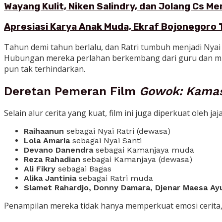
Wayang Kulit, Niken Salindry, dan Jolang Cs M
Apresiasi Karya Anak Muda, Ekraf Bojonegoro 
Tahun demi tahun berlalu, dan Ratri tumbuh menjadi Nyai Ra
Hubungan mereka perlahan berkembang dari guru dan muri
pun tak terhindarkan.
Deretan Pemeran Film
Gowok: Kama
Selain alur cerita yang kuat, film ini juga diperkuat oleh j
Raihaanun
sebagai Nyai Ratri (dewasa)
Lola Amaria
sebagai Nyai Santi
Devano Danendra
sebagai Kamanjaya muda
Reza Rahadian
sebagai Kamanjaya (dewasa)
Ali Fikry
sebagai Bagas
Alika Jantinia
sebagai Ratri muda
Slamet Rahardjo, Donny Damara, Djenar Maesa Ay
Penampilan mereka tidak hanya memperkuat emosi cerita, 