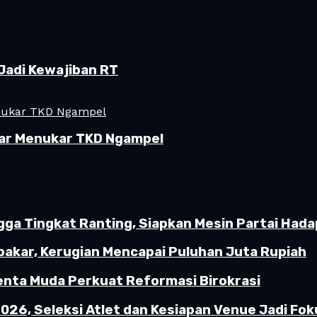
Jadi Kewajiban RT
ar Menukar TKD Ngampel
gga Tingkat Ranting, Siapkan Mesin Partai Hada
akar, Kerugian Mencapai Puluhan Juta Rupiah
enta Muda Perkuat Reformasi Birokrasi
26, Seleksi Atlet dan Kesiapan Venue Jadi Fok