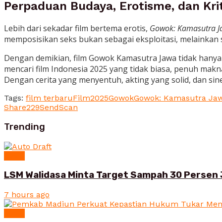
Perpaduan Budaya, Erotisme, dan Krit
Lebih dari sekadar film bertema erotis,
Gowok: Kamasutra J
memposisikan seks bukan sebagai eksploitasi, melainka
Dengan demikian, film Gowok Kamasutra Jawa tidak hanya 
mencari film Indonesia 2025 yang tidak biasa, penuh mak
Dengan cerita yang menyentuh, akting yang solid, dan sine
Tags:
film terbaru
Film2025
Gowok
Gowok: Kamasutra Ja
Share
229
Send
Scan
Trending
News
LSM Walidasa Minta Target Sampah 30 Persen 
7 hours ago
News