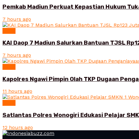
Pemkab Madiun Perkuat Kepastian Hukum Tuk
7 hours ago
News
KAI Daop 7 Madiun Salurkan Bantuan TJSL Rp1
7 hours ago
News
Kapolres Ngawi Pimpin Olah TKP Dugaan Peng
11 hours ago
News
Satlantas Polres Wonogiri Edukasi Pelajar SMK
12 hours ago