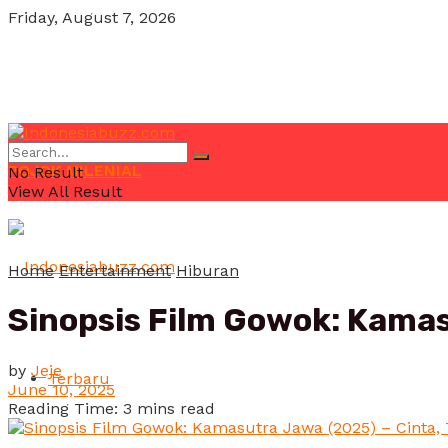
Friday, August 7, 2026
POJOK MILENIAL
No Result
View All Result
Home
Entertainment
Hiburan
Sinopsis Film Gowok: Kamas
by
Jeje
Terbaru
June 10, 2025
Reading Time: 3 mins read