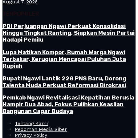
August 7, 2026
TERPOPULER
PDI Perjuangan Ngawi Perkuat Konsolidasi
Hingga Tingkat Ranting, Siapkan Mesin Partai
Hadapi Pemilu
Lupa Matikan Kompor, Rumah Warga Ngawi
Terbakar, Kerugian Mencapai Puluhan Juta
Rupiah
Bupati Ngawi Lantik 228 PNS Baru, Dorong
Talenta Muda Perkuat Reformasi Birokrasi
Pemkab Ngawi Revitalisasi Kepatihan Berusia
Hampir Dua Abad, Fokus Pulihkan Keaslian
Bangunan Cagar Budaya
Tentang Kami
Pedoman Media Siber
Privacy Policy