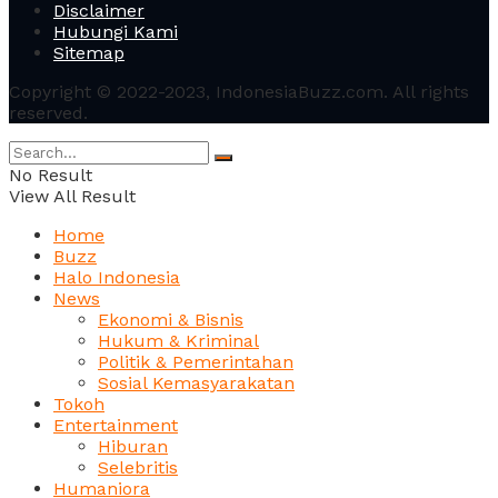
Disclaimer
Hubungi Kami
Sitemap
Copyright © 2022-2023, IndonesiaBuzz.com. All rights
reserved.
No Result
View All Result
Home
Buzz
Halo Indonesia
News
Ekonomi & Bisnis
Hukum & Kriminal
Politik & Pemerintahan
Sosial Kemasyarakatan
Tokoh
Entertainment
Hiburan
Selebritis
Humaniora