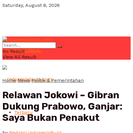
Saturday, August 8, 2026
POJOK MILENIAL
No Result
View All Result
Home
News
Politik & Pemerintahan
Relawan Jokowi – Gibran
Dukung Prabowo, Ganjar:
Terbaru
Saya Bukan Penakut
by
Redaksi IndonesiaBuzz