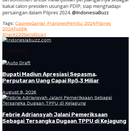
bakal calon presiden usungan PDIP, siap menghadapi
persaingan dalam Pilpres 2024.
@IndonesiaBuzz
Tags:
Capres
Ganjar Pranowo
Pemilu 2024
Pilpres
2024
Politik
Share
220
Send
Scan
TERBARU
Bupati Madiun Apresiasi Sepasma,
Perputaran Uang Capai Rp5,3 Miliar
August 8, 2026
Febrie Adriansyah Jalani Pemeriksaan
Sebagai Tersangka Dugaan TPPU di Kejagung