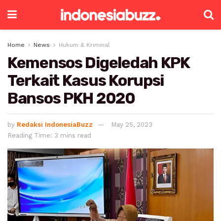
Home
News
Hukum & Kriminal
Kemensos Digeledah KPK
Terkait Kasus Korupsi
Bansos PKH 2020
by
Redaksi IndonesiaBuzz
May 25, 2023
Reading Time: 3 mins read