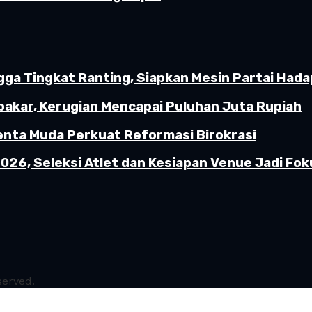
gga Tingkat Ranting, Siapkan Mesin Partai Hada
akar, Kerugian Mencapai Puluhan Juta Rupiah
enta Muda Perkuat Reformasi Birokrasi
26, Seleksi Atlet dan Kesiapan Venue Jadi Fok
served.