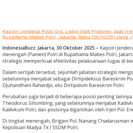
Kapolri Jenderal Polisi Drs. Listyo Sigit Prabowo, saat 
Rupattama Mabes Polri, Jakarta, Rabu (29/10/25) siang. (
IndonesiaBuzz: Jakarta, 30 Oktober 2025
–
Kapolri Jendera
menengah (Pamen) Polri di Rupattama Mabes Polri, Jakart
strategis memperkuat efektivitas pelaksanaan tugas di be
Dalam sertijab tersebut, sejumlah jabatan strategis menga
sebelumnya menjabat sebagai Dirtipideksus Bareskrim Polri
Djuhandhani Rahardjo, eks Dirtipidum Bareskrim Polri.
Perubahan juga terjadi di beberapa posisi penting lainny
Theodorus Sihombing, yang sebelumnya menjabat Kadivkum 
Kadivkum Polri, dan posisinya digantikan oleh Irjen Pol.
Di tingkat menengah, Brigjen Pol. Nanang Chadarusman m
Kepolisian Madya Tk I SSDM Polri.