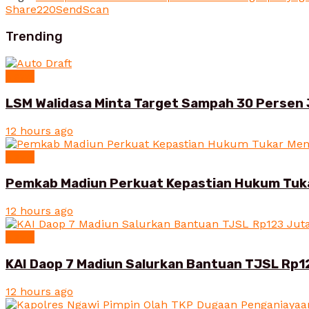
Share
220
Send
Scan
Trending
News
LSM Walidasa Minta Target Sampah 30 Persen 
12 hours ago
News
Pemkab Madiun Perkuat Kepastian Hukum Tuk
12 hours ago
News
KAI Daop 7 Madiun Salurkan Bantuan TJSL Rp1
12 hours ago