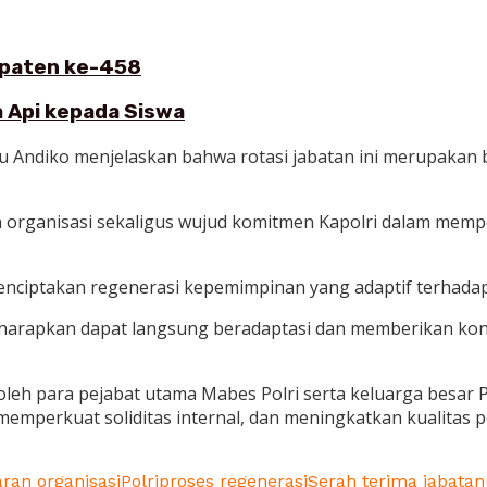
bupaten ke-458
 Api kepada Siswa
u Andiko menjelaskan bahwa rotasi jabatan ini merupakan
 organisasi sekaligus wujud komitmen Kapolri dalam memperk
nciptakan regenerasi kepemimpinan yang adaptif terhadap
diharapkan dapat langsung beradaptasi dan memberikan kon
 oleh para pejabat utama Mabes Polri serta keluarga besar P
perkuat soliditas internal, dan meningkatkan kualitas pe
ran organisasi
Polri
proses regenerasi
Serah terima jabatan