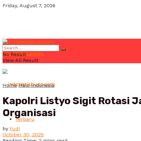
Friday, August 7, 2026
POJOK MILENIAL
No Result
View All Result
Home
Halo Indonesia
Kapolri Listyo Sigit Rotasi
Organisasi
Terbaru
by
Yudi
October 30, 2025
Reading Time: 2 mins read