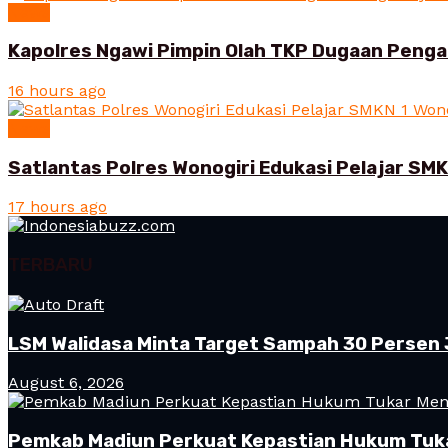
News
Kapolres Ngawi Pimpin Olah TKP Dugaan Peng
16 hours ago
News
Satlantas Polres Wonogiri Edukasi Pelajar SMK
17 hours ago
TERBARU
LSM Walidasa Minta Target Sampah 30 Persen 
August 6, 2026
Pemkab Madiun Perkuat Kepastian Hukum Tuk