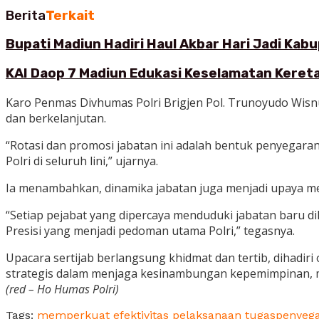
Berita
Terkait
Bupati Madiun Hadiri Haul Akbar Hari Jadi Ka
KAI Daop 7 Madiun Edukasi Keselamatan Kereta
Karo Penmas Divhumas Polri Brigjen Pol. Trunoyudo Wisn
dan berkelanjutan.
“Rotasi dan promosi jabatan ini adalah bentuk penyegaran
Polri di seluruh lini,” ujarnya.
Ia menambahkan, dinamika jabatan juga menjadi upaya me
“Setiap pejabat yang dipercaya menduduki jabatan baru 
Presisi yang menjadi pedoman utama Polri,” tegasnya.
Upacara sertijab berlangsung khidmat dan tertib, dihadiri
strategis dalam menjaga kesinambungan kepemimpinan, mem
(red – Ho Humas Polri)
Tags:
memperkuat efektivitas pelaksanaan tugas
penyega