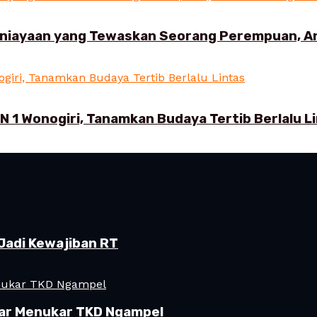
aniayaan yang Tewaskan Seorang Perempuan, 
N 1 Wonogiri, Tanamkan Budaya Tertib Berlalu L
Jadi Kewajiban RT
ar Menukar TKD Ngampel