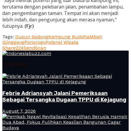
“Saya melihat potensi yang luar biasa di kampung ini,
terutama dengan pelebaran jalan, penambahan lampu,
dan pengembangan taman. Tempat ini akan menjadi
lebih indah, dan pengunjung akan merasa nyaman,”
tutupnya.
(Fjr)
Tags:
Dusun Sodong
Kampung Buddha
Mbah
Glinggang
Ponorogo
Potensi Wisata
Share
224
Send
Scan
TERBARU
Febrie Adriansyah Jalani Pemeriksaan
Sebagai Tersangka Dugaan TPPU di Kejagung
August 7, 2026