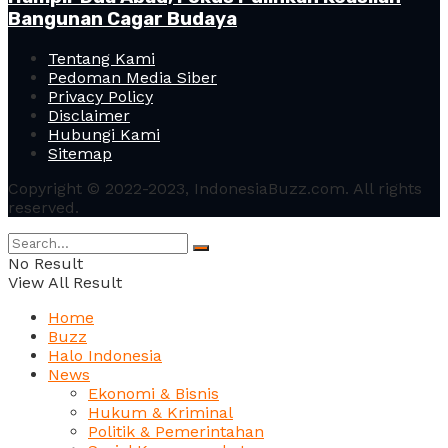
Bangunan Cagar Budaya
Tentang Kami
Pedoman Media Siber
Privacy Policy
Disclaimer
Hubungi Kami
Sitemap
Copyright © 2022-2023, IndonesiaBuzz.com. All rights
reserved.
No Result
View All Result
Home
Buzz
Halo Indonesia
News
Ekonomi & Bisnis
Hukum & Kriminal
Politik & Pemerintahan