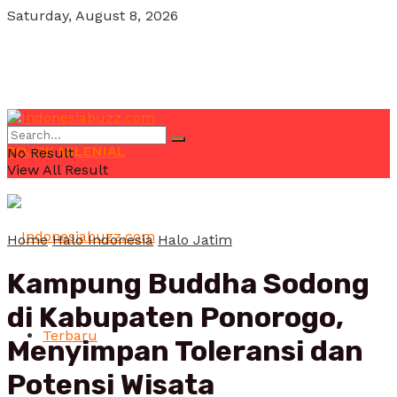
Saturday, August 8, 2026
POJOK MILENIAL
No Result
View All Result
Home
Halo Indonesia
Halo Jatim
Kampung Buddha Sodong
di Kabupaten Ponorogo,
Terbaru
Menyimpan Toleransi dan
Potensi Wisata