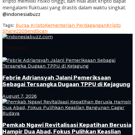
kripto memiliki risiko tinggi, dan nilai aset kripto dapat
mengalami fluktuasi yang drastis dalam waktu singkat.
@indonesiabuzz
Tags:
Bursa Kripto
Kementerian Perdagangan
Kripto
Share
220
Send
Scan
TERBARU
Febrie Adriansyah Jalani Pemeriksaan
Sebagai Tersangka Dugaan TPPU di Kejagung
August 7, 2026
Pemkab Ngawi Revitalisasi Kepatihan Berusia
Hampir Dua Abad, Fokus Pulihkan Keaslian