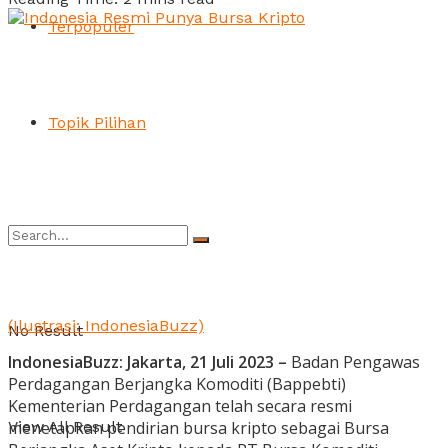
Terpopuler
Topik Pilihan
(Ilustrasi: IndonesiaBuzz)
No Result
IndonesiaBuzz: Jakarta, 21 Juli 2023 –
Badan Pengawas
Perdagangan Berjangka Komoditi (Bappebti)
Kementerian Perdagangan telah secara resmi
menetapkan pendirian bursa kripto sebagai Bursa
View All Result