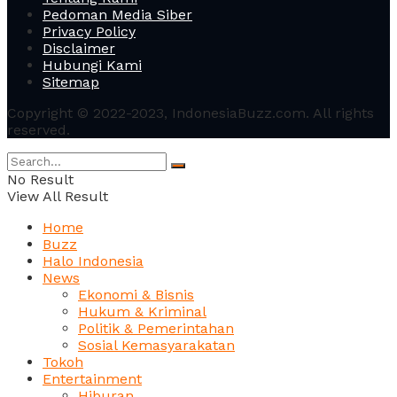
Pedoman Media Siber
Privacy Policy
Disclaimer
Hubungi Kami
Sitemap
Copyright © 2022-2023, IndonesiaBuzz.com. All rights
reserved.
No Result
View All Result
Home
Buzz
Halo Indonesia
News
Ekonomi & Bisnis
Hukum & Kriminal
Politik & Pemerintahan
Sosial Kemasyarakatan
Tokoh
Entertainment
Hiburan