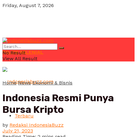
Friday, August 7, 2026
POJOK MILENIAL
No Result
View All Result
Home
News
Ekonomi & Bisnis
Indonesia Resmi Punya
Bursa Kripto
Terbaru
by
Redaksi IndonesiaBuzz
July 21, 2023
Reading Time: 2 mins read