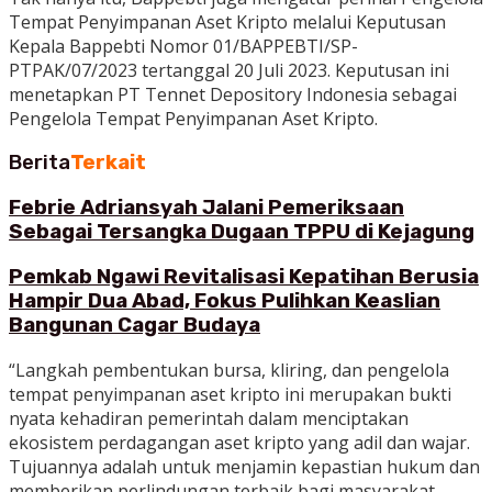
Tempat Penyimpanan Aset Kripto melalui Keputusan
Kepala Bappebti Nomor 01/BAPPEBTI/SP-
PTPAK/07/2023 tertanggal 20 Juli 2023. Keputusan ini
menetapkan PT Tennet Depository Indonesia sebagai
Pengelola Tempat Penyimpanan Aset Kripto.
Berita
Terkait
Febrie Adriansyah Jalani Pemeriksaan
Sebagai Tersangka Dugaan TPPU di Kejagung
Pemkab Ngawi Revitalisasi Kepatihan Berusia
Hampir Dua Abad, Fokus Pulihkan Keaslian
Bangunan Cagar Budaya
“Langkah pembentukan bursa, kliring, dan pengelola
tempat penyimpanan aset kripto ini merupakan bukti
nyata kehadiran pemerintah dalam menciptakan
ekosistem perdagangan aset kripto yang adil dan wajar.
Tujuannya adalah untuk menjamin kepastian hukum dan
memberikan perlindungan terbaik bagi masyarakat