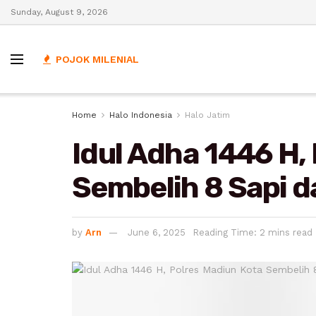
Sunday, August 9, 2026
POJOK MILENIAL
Home
Halo Indonesia
Halo Jatim
Idul Adha 1446 H,
Sembelih 8 Sapi 
by
Arn
June 6, 2025
Reading Time: 2 mins read