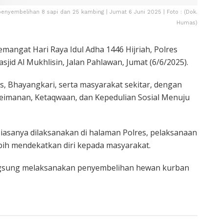
n penyembelihan 8 sapi dan 25 kambing | Jumat 6 Juni 2025 | Foto : (Dok.
Humas)
mangat Hari Raya Idul Adha 1446 Hijriah, Polres
jid Al Mukhlisin, Jalan Pahlawan, Jumat (6/6/2025).
res, Bhayangkari, serta masyarakat sekitar, dengan
eimanan, Ketaqwaan, dan Kepedulian Sosial Menuju
iasanya dilaksanakan di halaman Polres, pelaksanaan
lebih mendekatkan diri kepada masyarakat.
langsung melaksanakan penyembelihan hewan kurban