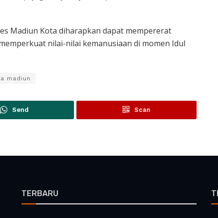
res Madiun Kota diharapkan dapat mempererat
 memperkuat nilai-nilai kemanusiaan di momen Idul
ta madiun
Send
Scan
TERBARU
T