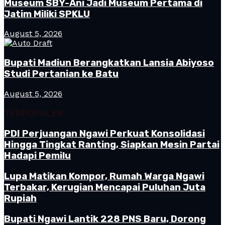
Museum SBY-Ani Jadi Museum Pertama di
Jatim Miliki SPKLU
August 5, 2026
Bupati Madiun Berangkatkan Lansia Abiyoso
Studi Pertanian ke Batu
August 5, 2026
TERPOPULER
PDI Perjuangan Ngawi Perkuat Konsolidasi
Hingga Tingkat Ranting, Siapkan Mesin Partai
Hadapi Pemilu
Lupa Matikan Kompor, Rumah Warga Ngawi
Terbakar, Kerugian Mencapai Puluhan Juta
Rupiah
Bupati Ngawi Lantik 228 PNS Baru, Dorong