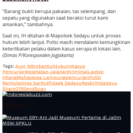
“Barang bukti berupa pakaian, tas selempang, dan
sepatu yang digunakan saat beraksi turut kami
amankan,” tambahnya.
Saat ini, IH ditahan di Mapolsek Sedayu untuk proses
hukum lebih lanjut. Polisi masih mendalami kemungkinan
keterlibatan pelaku dalam kasus serupa di lokasi lain.
(Dimas P/Koresponden Jogjakarta)
Tags:
Acer Nitro
bantul
Hukum
Kasus
Pencurian
Kejahatan Jalanan
Kriminal
Laptop
Hilang
Mahasiswa Lampung
pencurian
Polisi
Bantul
polres bantul
Polsek Sedayu
Reskrim
Sedayu
Share
219
Send
Scan
TERBARU