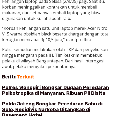
kehilangan laptop pada Selasa (2/9/25) pagi. Saat itu,
korban meninggalkan kontrakan untuk membeli
makanan, dan setibanya kembali laptop yang biasa
digunakan untuk kuliah sudah raib.
“Korban kehilangan satu unit laptop merek Acer Nitro
V15 warna obsidian black beserta charger dengan total
kerugian mencapai Rp10,5 juta,” ujar Iptu Rita.
Polisi kemudian melakukan olah TKP dan penyelidikan
hingga mengarah pada IH. Tim Reskrim membekuk
pelaku di wilayah Banguntapan. Dari hasil interogasi
awal, pelaku mengakui perbuatannya.
Berita
Terkait
Polres Wonogiri Bongkar Dugaan Peredaran
Psikotropika di Manyaran, Ribuan Pil Disita
Polda Jateng Bongkar Peredaran Sabu di
Solo, Residivis Narkoba Ditangkap di
Basement Hotel