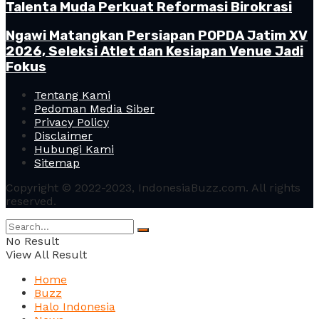
Talenta Muda Perkuat Reformasi Birokrasi
Ngawi Matangkan Persiapan POPDA Jatim XV
2026, Seleksi Atlet dan Kesiapan Venue Jadi
Fokus
Tentang Kami
Pedoman Media Siber
Privacy Policy
Disclaimer
Hubungi Kami
Sitemap
Copyright © 2022-2023, IndonesiaBuzz.com. All rights
reserved.
No Result
View All Result
Home
Buzz
Halo Indonesia