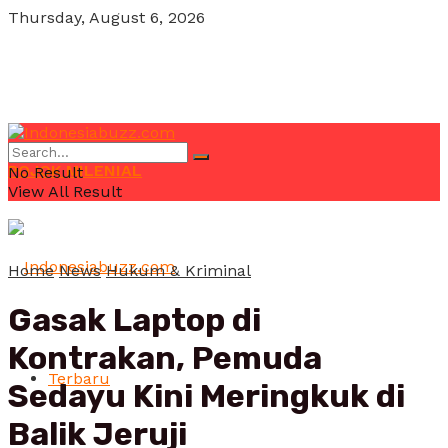
Thursday, August 6, 2026
POJOK MILENIAL
No Result
View All Result
Home
News
Hukum & Kriminal
Gasak Laptop di
Kontrakan, Pemuda
Terbaru
Sedayu Kini Meringkuk di
Balik Jeruji