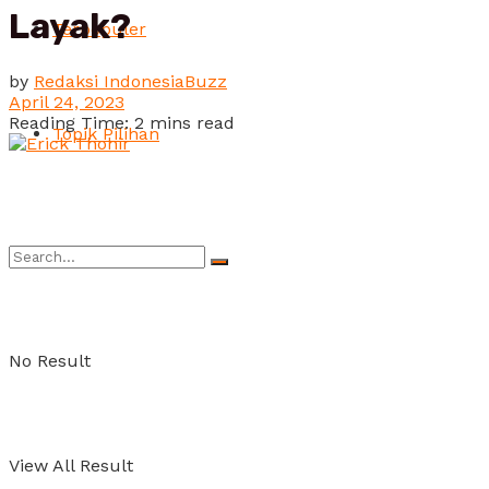
Layak?
Terpopuler
by
Redaksi IndonesiaBuzz
April 24, 2023
Reading Time: 2 mins read
Topik Pilihan
No Result
View All Result