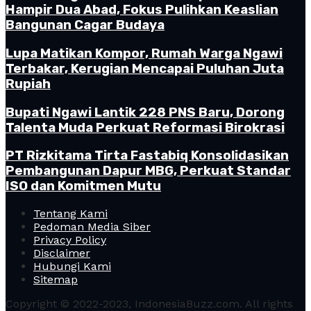
Hampir Dua Abad, Fokus Pulihkan Keaslian
Bangunan Cagar Budaya
Lupa Matikan Kompor, Rumah Warga Ngawi
Terbakar, Kerugian Mencapai Puluhan Juta
Rupiah
Bupati Ngawi Lantik 228 PNS Baru, Dorong
Talenta Muda Perkuat Reformasi Birokrasi
PT Rizkitama Tirta Fastabiq Konsolidasikan
Pembangunan Dapur MBG, Perkuat Standar
ISO dan Komitmen Mutu
Tentang Kami
Pedoman Media Siber
Privacy Policy
Disclaimer
Hubungi Kami
Sitemap
Copyright © 2022-2023, IndonesiaBuzz.com. All rights