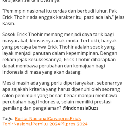
kebijakan serta inovasinya.
“Pemimpin nasional itu cerdas dan berbudi luhur. Pak
Erick Thohir ada enggak karakter itu, pasti ada lah,” jelas
Kasih.
Sosok Erick Thohir memang menjadi daya tarik bagi
masyarakat, khususnya anak muda. Terbukti, banyak
yang percaya bahwa Erick Thohir adalah sosok yang
layak menjadi panutan dalam kepemimpinan. Dengan
rekam jejak kesuksesannya, Erick Thohir diharapkan
dapat membawa perubahan dan kemajuan bagi
Indonesia di masa yang akan datang.
Meski masih ada yang perlu dipertanyakan, sebenarnya
apa sajakah kriteria yang harus dipenuhi oleh seorang
calon pemimpin yang benar-benar mampu membawa
perubahan bagi Indonesia, selain memiliki prestasi
gemilang dan pengalaman?
@IndonesiaBuzz
Tags:
Berita Nasional
Cawapres
Erick
Tohir
Nasional
Pemilu 2024
Pilpres 2024