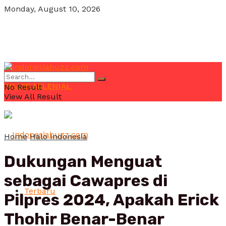
Monday, August 10, 2026
POJOK MILENIAL
No Result
View All Result
Home
Halo Indonesia
Dukungan Menguat
sebagai Cawapres di
Terbaru
Pilpres 2024, Apakah Erick
Thohir Benar-Benar