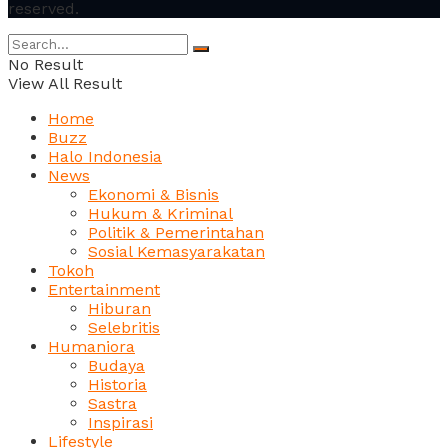
reserved.
No Result
View All Result
Home
Buzz
Halo Indonesia
News
Ekonomi & Bisnis
Hukum & Kriminal
Politik & Pemerintahan
Sosial Kemasyarakatan
Tokoh
Entertainment
Hiburan
Selebritis
Humaniora
Budaya
Historia
Sastra
Inspirasi
Lifestyle