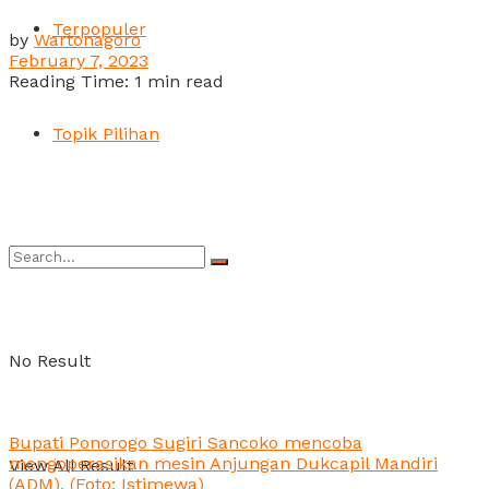
Terpopuler
by
Wartonagoro
February 7, 2023
Reading Time: 1 min read
Topik Pilihan
No Result
Bupati Ponorogo Sugiri Sancoko mencoba
mengoperasikan mesin Anjungan Dukcapil Mandiri
View All Result
(ADM). (Foto: Istimewa)