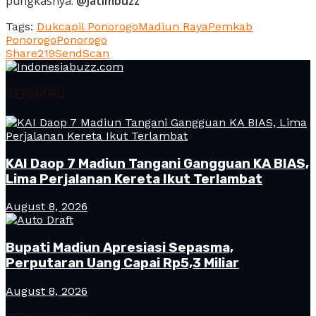
pungkasnya.
@Jatimbuzz
Tags:
Dukcapil Ponorogo
Madiun Raya
Pemkab
Ponorogo
Ponorogo
Share
219
Send
Scan
TERBARU
KAI Daop 7 Madiun Tangani Gangguan KA BIAS,
Lima Perjalanan Kereta Ikut Terlambat
August 8, 2026
Bupati Madiun Apresiasi Sepasma,
Perputaran Uang Capai Rp5,3 Miliar
August 8, 2026