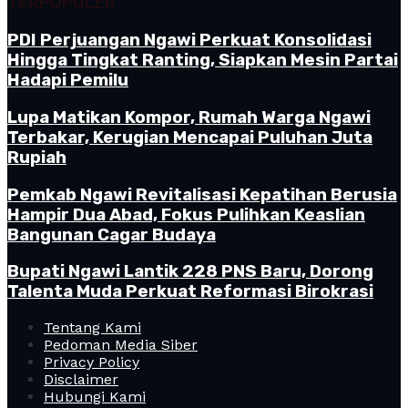
TERPOPULER
PDI Perjuangan Ngawi Perkuat Konsolidasi
Hingga Tingkat Ranting, Siapkan Mesin Partai
Hadapi Pemilu
Lupa Matikan Kompor, Rumah Warga Ngawi
Terbakar, Kerugian Mencapai Puluhan Juta
Rupiah
Pemkab Ngawi Revitalisasi Kepatihan Berusia
Hampir Dua Abad, Fokus Pulihkan Keaslian
Bangunan Cagar Budaya
Bupati Ngawi Lantik 228 PNS Baru, Dorong
Talenta Muda Perkuat Reformasi Birokrasi
Tentang Kami
Pedoman Media Siber
Privacy Policy
Disclaimer
Hubungi Kami