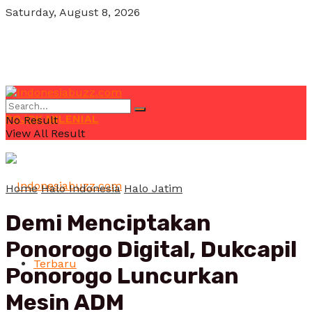
Saturday, August 8, 2026
POJOK MILENIAL
No Result
View All Result
Home
Halo Indonesia
Halo Jatim
Demi Menciptakan
Ponorogo Digital, Dukcapil
Terbaru
Ponorogo Luncurkan
Mesin ADM