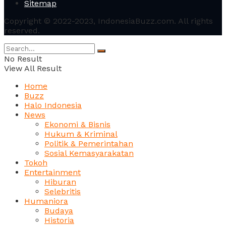
Sitemap
Copyright © 2022-2023, IndonesiaBuzz.com. All rights
reserved.
No Result
View All Result
Home
Buzz
Halo Indonesia
News
Ekonomi & Bisnis
Hukum & Kriminal
Politik & Pemerintahan
Sosial Kemasyarakatan
Tokoh
Entertainment
Hiburan
Selebritis
Humaniora
Budaya
Historia