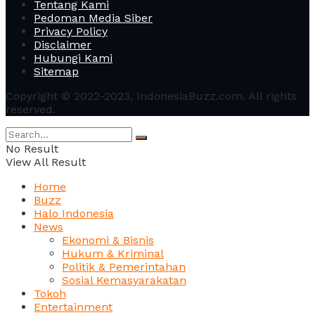
Tentang Kami
Pedoman Media Siber
Privacy Policy
Disclaimer
Hubungi Kami
Sitemap
Copyright © 2022-2023, IndonesiaBuzz.com. All rights
reserved.
No Result
View All Result
Home
Buzz
Halo Indonesia
News
Ekonomi & Bisnis
Hukum & Kriminal
Politik & Pemerintahan
Sosial Kemasyarakatan
Tokoh
Entertainment