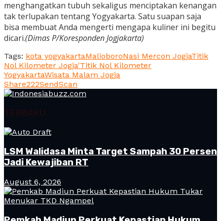
menghangatkan tubuh sekaligus menciptakan kenangan
tak terlupakan tentang Yogyakarta. Satu suapan saja
bisa membuat Anda mengerti mengapa kuliner ini begitu
dicari.
(Dimas P/Koresponden Jogjakarta)
Tags:
kota yogyakarta
Malioboro
Nasi Mercon Jogja
Titik
Nol Kilometer Jogja'
Titik Nol Kilometer
Yogyakarta
Wisata Malam Jogja
Share
222
Send
Scan
TERBARU
LSM Walidasa Minta Target Sampah 30 Persen
Jadi Kewajiban RT
August 6, 2026
Pemkab Madiun Perkuat Kepastian Hukum