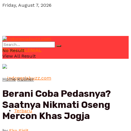
Friday, August 7, 2026
POJOK MILENIAL
No Result
View All Result
Home
Kuliner
Berani Coba Pedasnya?
Saatnya Nikmati Oseng
Terbaru
Mercon Khas Jogja
by
Eko Sigit