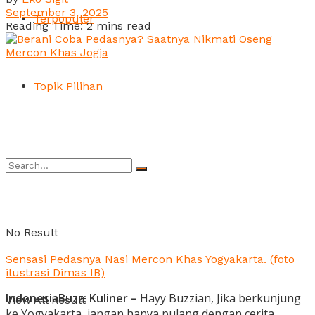
September 3, 2025
Terpopuler
Reading Time: 2 mins read
Topik Pilihan
No Result
Sensasi Pedasnya Nasi Mercon Khas Yogyakarta. (foto
ilustrasi Dimas IB)
IndonesiaBuzz: Kuliner –
Hayy Buzzian, Jika berkunjung
View All Result
ke Yogyakarta, jangan hanya pulang dengan cerita