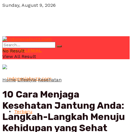
Sunday, August 9, 2026
POJOK MILENIAL
No Result
View All Result
Home
Lifestyle
Kesehatan
10 Cara Menjaga
Kesehatan Jantung Anda:
Terbaru
Langkah-Langkah Menuju
Kehidupan yang Sehat