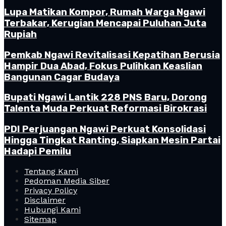
Lupa Matikan Kompor, Rumah Warga Ngawi
Terbakar, Kerugian Mencapai Puluhan Juta
Rupiah
Pemkab Ngawi Revitalisasi Kepatihan Berusia
Hampir Dua Abad, Fokus Pulihkan Keaslian
Bangunan Cagar Budaya
Bupati Ngawi Lantik 228 PNS Baru, Dorong
Talenta Muda Perkuat Reformasi Birokrasi
PDI Perjuangan Ngawi Perkuat Konsolidasi
Hingga Tingkat Ranting, Siapkan Mesin Partai
Hadapi Pemilu
Tentang Kami
Pedoman Media Siber
Privacy Policy
Disclaimer
Hubungi Kami
Sitemap