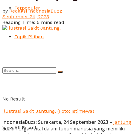
Terpopuler
by
Redaksi IndonesiaBuzz
September 24, 2023
Reading Time: 5 mins read
Topik Pilihan
No Result
Ilustrasi Sakit Jantung. (Foto: Istimewa)
IndonesiaBuzz: Surakarta, 24 September 2023
–
Jantung
View All Result
adalah organ vital dalam tubuh manusia yang memiliki