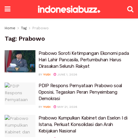
Home
Tag
Prabowo
Tag:
Prabowo
Prabowo Soroti Ketimpangan Ekonomi pada
Hari Lahir Pancasila, Pertumbuhan Harus
Dirasakan Seluruh Rakyat
BY
YUDI
JUNE 1, 2026
PDIP Respons Pernyataan Prabowo soal
Oposisi, Tegaskan Peran Penyeimbang
Demokrasi
BY
YUDI
MAY 21, 2026
Prabowo Kumpulkan Kabinet dan Eselon I di
Istana, Perkuat Konsolidasi dan Arah
Kebijakan Nasional