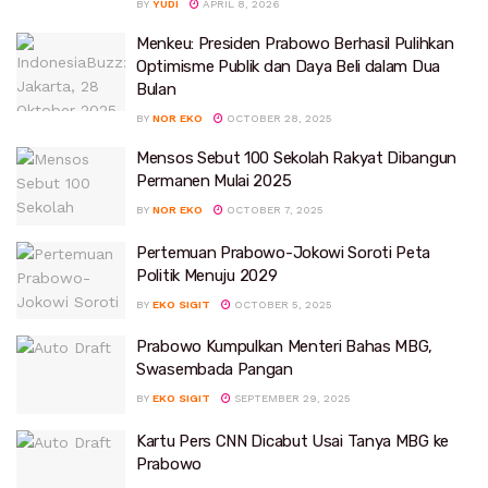
BY
YUDI
APRIL 8, 2026
Menkeu: Presiden Prabowo Berhasil Pulihkan
Optimisme Publik dan Daya Beli dalam Dua
Bulan
BY
NOR EKO
OCTOBER 28, 2025
Mensos Sebut 100 Sekolah Rakyat Dibangun
Permanen Mulai 2025
BY
NOR EKO
OCTOBER 7, 2025
Pertemuan Prabowo-Jokowi Soroti Peta
Politik Menuju 2029
BY
EKO SIGIT
OCTOBER 5, 2025
Prabowo Kumpulkan Menteri Bahas MBG,
Swasembada Pangan
BY
EKO SIGIT
SEPTEMBER 29, 2025
Kartu Pers CNN Dicabut Usai Tanya MBG ke
Prabowo