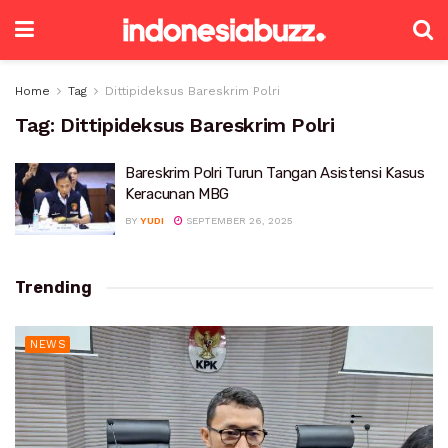
Home
Tag
Dittipideksus Bareskrim Polri
Tag:
Dittipideksus Bareskrim Polri
Bareskrim Polri Turun Tangan Asistensi Kasus
Keracunan MBG
BY
YUDI
SEPTEMBER 26, 2025
Trending
NEWS