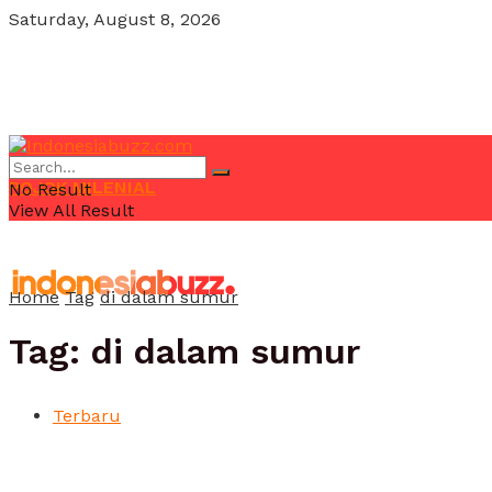
Saturday, August 8, 2026
POJOK MILENIAL
No Result
View All Result
Home
Tag
di dalam sumur
Tag:
di dalam sumur
Terbaru