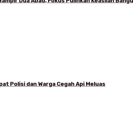
Hampir Dua Abad, Fokus Pulihkan Keaslian Ban
pat Polisi dan Warga Cegah Api Meluas