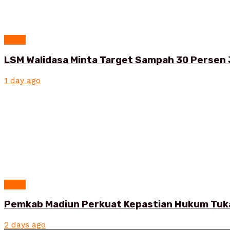
News
LSM Walidasa Minta Target Sampah 30 Persen 
1 day ago
News
Pemkab Madiun Perkuat Kepastian Hukum Tuk
2 days ago