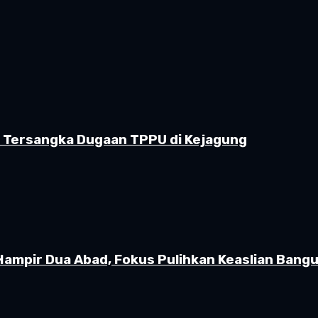
i Tersangka Dugaan TPPU di Kejagung
Hampir Dua Abad, Fokus Pulihkan Keaslian Ban