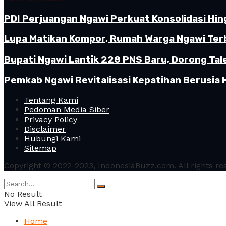
PDI Perjuangan Ngawi Perkuat Konsolidasi Hin
Lupa Matikan Kompor, Rumah Warga Ngawi Terb
Bupati Ngawi Lantik 228 PNS Baru, Dorong Tal
Pemkab Ngawi Revitalisasi Kepatihan Berusia 
Tentang Kami
Pedoman Media Siber
Privacy Policy
Disclaimer
Hubungi Kami
Sitemap
Copyright © 2022-2023, IndonesiaBuzz.com. All rights re
No Result
View All Result
Home