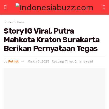
Home
Buzz
Story IG Viral, Putra
Mahkota Kraton Surakarta
Berikan Pernyataan Tegas
by
Puthut
March 3, 2025
Reading Time: 2 mins read