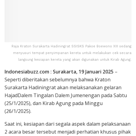
Raja Kraton Surakarta Hadiningrat SSISKS Pakoe Boewono XIII sedang
menyusuri tempat penyimpanan kereta untuk melakukan cek secara
langsung kesiapan kereta yang akan digunakan untuk Kirab Agung.
Indonesiabuzz.com : Surakarta, 19 Januari 2025
–
Seperti diberitakan sebelumnya bahwa Kraton
Surakarta Hadiningrat akan melaksanakan gelaran
HajadDalem Tingalan Dalem Jumenengan pada Sabtu
(25/1/2025), dan Kirab Agung pada Minggu
(26/1/2025).
Saat ini, kesiapan dari segala aspek dalam pelaksanaan
2 acara besar tersebut menjadi perhatian khusus pihak