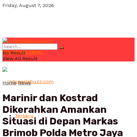
Friday, August 7, 2026
POJOK MILENIAL
No Result
View All Result
Home
News
Marinir dan Kostrad
Dikerahkan Amankan
Terbaru
Situasi di Depan Markas
Brimob Polda Metro Jaya