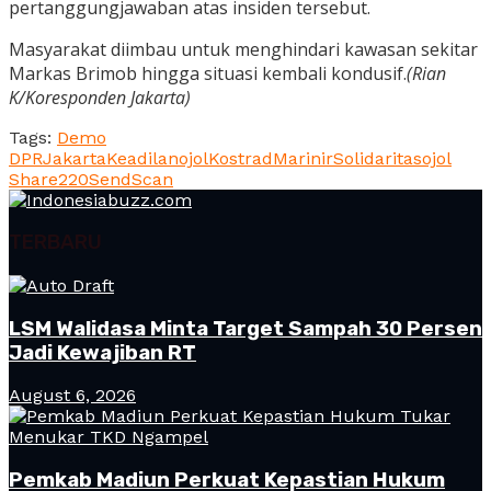
pertanggungjawaban atas insiden tersebut.
Masyarakat diimbau untuk menghindari kawasan sekitar
Markas Brimob hingga situasi kembali kondusif.
(Rian
K/Koresponden Jakarta)
Tags:
Demo
DPR
Jakarta
Keadilanojol
Kostrad
Marinir
Solidaritasojol
Share
220
Send
Scan
TERBARU
LSM Walidasa Minta Target Sampah 30 Persen
Jadi Kewajiban RT
August 6, 2026
Pemkab Madiun Perkuat Kepastian Hukum