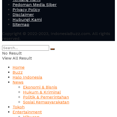
Pedoman Media Siber
Privacy Policy
Disclaimer
Hubungi Kami
Sitemap
Copyright © 2022-2023, IndonesiaBuzz.com. All rights
reserved.
No Result
View All Result
Home
Buzz
Halo Indonesia
News
Ekonomi & Bisnis
Hukum & Kriminal
Politik & Pemerintahan
Sosial Kemasyarakatan
Tokoh
Entertainment
Hiburan