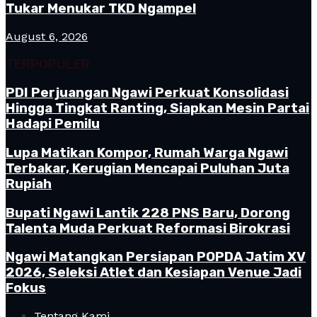
Tukar Menukar TKD Ngampel
August 6, 2026
TERPOPULER
PDI Perjuangan Ngawi Perkuat Konsolidasi
Hingga Tingkat Ranting, Siapkan Mesin Partai
Hadapi Pemilu
Lupa Matikan Kompor, Rumah Warga Ngawi
Terbakar, Kerugian Mencapai Puluhan Juta
Rupiah
Bupati Ngawi Lantik 228 PNS Baru, Dorong
Talenta Muda Perkuat Reformasi Birokrasi
Ngawi Matangkan Persiapan POPDA Jatim XV
2026, Seleksi Atlet dan Kesiapan Venue Jadi
Fokus
Tentang Kami