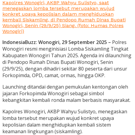
Kapolres Wonogiri, AKBP Wahyu Sulistyo, saat
menegaskan lomba tersebut merupakan wujud
konkret upaya kepolisian dalam menghidupkan
kembali Siskamling, di Pendopo Rumah Dinas Bupati
Wonogiri, Senin (29/9/25) Siang. (foto: Humas Polres
Wonogiri)
IndonesiaBuzz: Wonogiri, 29 September 2025 –
Polres
Wonogiri resmi menginisiasi Lomba Siskamling Tingkat
Kabupaten Wonogiri Tahun 2025. Agenda ini dilaunching
di Pendopo Rumah Dinas Bupati Wonogiri, Senin
(29/9/25), dengan dihadiri sekitar 80 peserta dari unsur
Forkopimda, OPD, camat, ormas, hingga OKP.
Launching ditandai dengan pemukulan kentongan oleh
jajaran Forkopimda Wonogiri sebagai simbol
kebangkitan kembali ronda malam berbasis masyarakat.
Kapolres Wonogiri, AKBP Wahyu Sulistyo, menegaskan
lomba tersebut merupakan wujud konkret upaya
kepolisian dalam menghidupkan kembali sistem
keamanan lingkungan (siskamling).