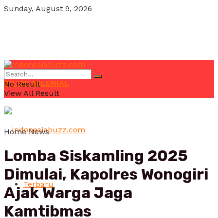
Sunday, August 9, 2026
POJOK MILENIAL
No Result
View All Result
Home
News
Lomba Siskamling 2025
Dimulai, Kapolres Wonogiri
Terbaru
Ajak Warga Jaga
Kamtibmas