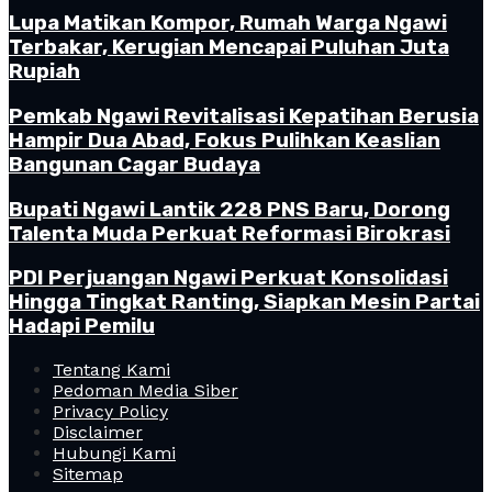
Lupa Matikan Kompor, Rumah Warga Ngawi
Terbakar, Kerugian Mencapai Puluhan Juta
Rupiah
Pemkab Ngawi Revitalisasi Kepatihan Berusia
Hampir Dua Abad, Fokus Pulihkan Keaslian
Bangunan Cagar Budaya
Bupati Ngawi Lantik 228 PNS Baru, Dorong
Talenta Muda Perkuat Reformasi Birokrasi
PDI Perjuangan Ngawi Perkuat Konsolidasi
Hingga Tingkat Ranting, Siapkan Mesin Partai
Hadapi Pemilu
Tentang Kami
Pedoman Media Siber
Privacy Policy
Disclaimer
Hubungi Kami
Sitemap