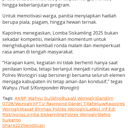
hingga keberlanjutan program.
Untuk memotivasi warga, panitia menyiapkan hadiah
berupa piala, piagam, hingga hewan ternak.
Kapolres menegaskan, Lomba Siskamling 2025 bukan
sekadar kompetisi, melainkan momentum untuk
menghidupkan kembali ronda malam dan memperkuat
rasa aman di tengah masyarakat.
“Harapan kami, kegiatan ini tidak berhenti hanya saat
penilaian lomba, tetapi berlanjut menjadi rutinitas warga.
Polres Wonogiri siap bersinergi bersama seluruh elemen
menjaga kabupaten ini tetap aman dan kondusif,” tegas
Wahyu.
(Yudi S/Koreponden Wonogiri)
Tags:
AKBP Wahyu Sulistyo
Bupati Wonogiri
Dandim
0728/Wonogiri
IPTU Raymond Daniel Titaheluw
Kapolres
Wonogiri
Kasat Binmas Polres Wonogiri
Letkol Inf Edi
Ristriyono
Lomba Siskamling
Polres Wonogiri
Setyo
Sukarno
Share
222
Send
Scan