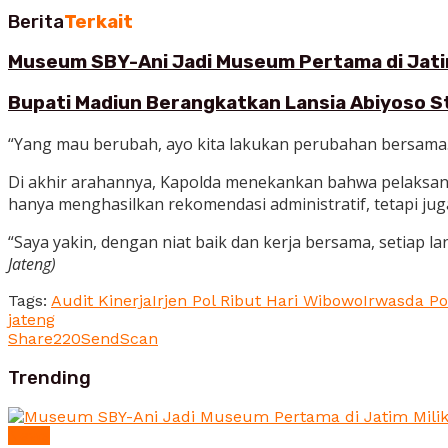
Berita
Terkait
Museum SBY-Ani Jadi Museum Pertama di Jatim
Bupati Madiun Berangkatkan Lansia Abiyoso St
“Yang mau berubah, ayo kita lakukan perubahan bersama. 
Di akhir arahannya, Kapolda menekankan bahwa pelaksanaan
hanya menghasilkan rekomendasi administratif, tetapi ju
“Saya yakin, dengan niat baik dan kerja bersama, setiap
Jateng)
Tags:
Audit Kinerja
Irjen Pol Ribut Hari Wibowo
Irwasda Po
jateng
Share
220
Send
Scan
Trending
News