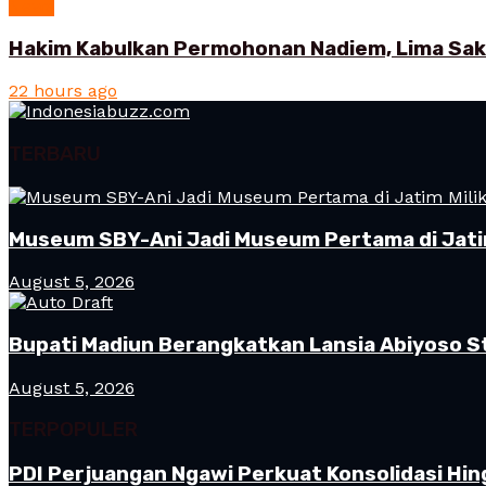
News
Hakim Kabulkan Permohonan Nadiem, Lima Saksi
22 hours ago
TERBARU
Museum SBY-Ani Jadi Museum Pertama di Jatim
August 5, 2026
Bupati Madiun Berangkatkan Lansia Abiyoso St
August 5, 2026
TERPOPULER
PDI Perjuangan Ngawi Perkuat Konsolidasi Hin