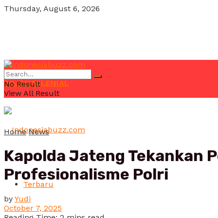
Thursday, August 6, 2026
POJOK MILENIAL
No Result
View All Result
Home
News
Kapolda Jateng Tekankan P
Profesionalisme Polri
Terbaru
by
Yudi
October 7, 2025
Reading Time: 2 mins read