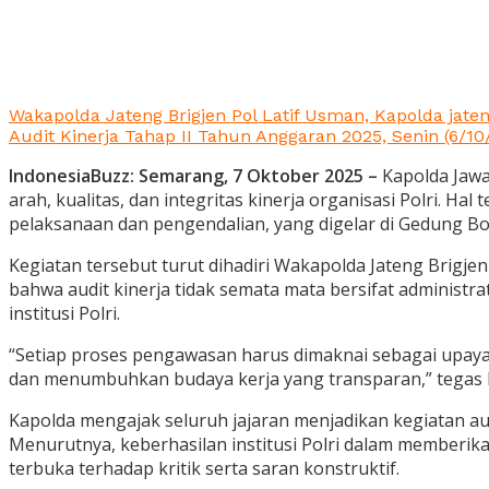
Wakapolda Jateng Brigjen Pol Latif Usman, Kapolda jaten
Audit Kinerja Tahap II Tahun Anggaran 2025, Senin (6/10
IndonesiaBuzz:
Semarang, 7 Oktober 2025
–
Kapolda Jawa
arah, kualitas, dan integritas kinerja organisasi Polri. 
pelaksanaan dan pengendalian, yang digelar di Gedung Bo
Kegiatan tersebut turut dihadiri Wakapolda Jateng Brigje
bahwa audit kinerja tidak semata mata bersifat administr
institusi Polri.
“Setiap proses pengawasan harus dimaknai sebagai upaya
dan menumbuhkan budaya kerja yang transparan,” tegas I
Kapolda mengajak seluruh jajaran menjadikan kegiatan aud
Menurutnya, keberhasilan institusi Polri dalam memberik
terbuka terhadap kritik serta saran konstruktif.