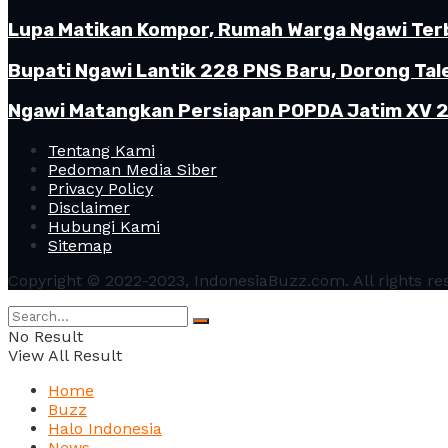
Lupa Matikan Kompor, Rumah Warga Ngawi Terb
Bupati Ngawi Lantik 228 PNS Baru, Dorong Tal
Ngawi Matangkan Persiapan POPDA Jatim XV 20
Tentang Kami
Pedoman Media Siber
Privacy Policy
Disclaimer
Hubungi Kami
Sitemap
Copyright © 2022-2023, IndonesiaBuzz.com. All rights re
No Result
View All Result
Home
Buzz
Halo Indonesia
News