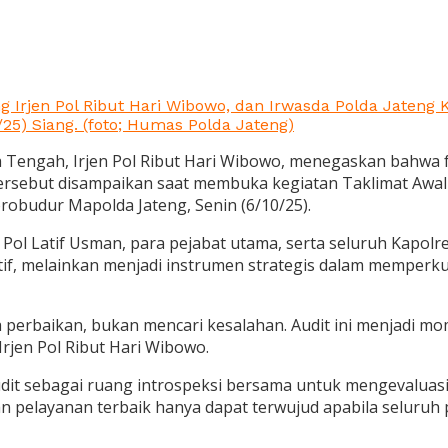
g Irjen Pol Ribut Hari Wibowo, dan Irwasda Polda Jateng K
/25) Siang. (foto; Humas Polda Jateng)
 Tengah, Irjen Pol Ribut Hari Wibowo, menegaskan bahwa f
Hal tersebut disampaikan saat membuka kegiatan Taklimat Aw
robudur Mapolda Jateng, Senin (6/10/25).
n Pol Latif Usman, para pejabat utama, serta seluruh Kapo
atif, melainkan menjadi instrumen strategis dalam memperkua
 perbaikan, bukan mencari kesalahan. Audit ini menjadi 
rjen Pol Ribut Hari Wibowo.
it sebagai ruang introspeksi bersama untuk mengevaluasi c
an pelayanan terbaik hanya dapat terwujud apabila seluru