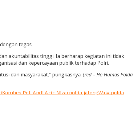
 dengan tegas.
 akuntabilitas tinggi. Ia berharap kegiatan ini tidak
anisasi dan kepercayaan publik terhadap Polri.
itusi dan masyarakat,” pungkasnya.
(red – Ho Humas Polda
i
Kombes Pol. Andi Aziz Nizar
polda jateng
Wakapolda