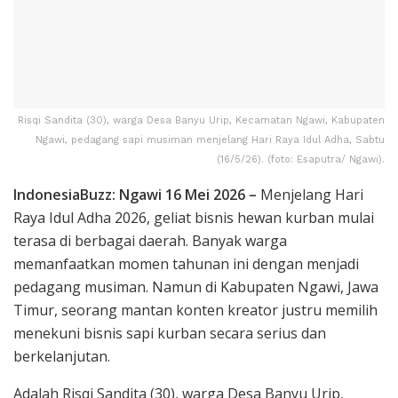
Risqi Sandita (30), warga Desa Banyu Urip, Kecamatan Ngawi, Kabupaten
Ngawi, pedagang sapi musiman menjelang Hari Raya Idul Adha, Sabtu
(16/5/26). (foto: Esaputra/ Ngawi).
IndonesiaBuzz: Ngawi 16 Mei 2026 –
Menjelang Hari
Raya Idul Adha 2026, geliat bisnis hewan kurban mulai
terasa di berbagai daerah. Banyak warga
memanfaatkan momen tahunan ini dengan menjadi
pedagang musiman. Namun di Kabupaten Ngawi, Jawa
Timur, seorang mantan konten kreator justru memilih
menekuni bisnis sapi kurban secara serius dan
berkelanjutan.
Adalah Risqi Sandita (30), warga Desa Banyu Urip,