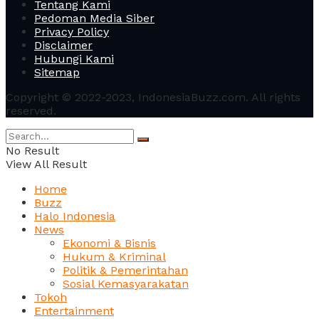
Tentang Kami
Pedoman Media Siber
Privacy Policy
Disclaimer
Hubungi Kami
Sitemap
Copyright © 2022-2023, IndonesiaBuzz.com. All rights
reserved.
No Result
View All Result
Home
Buzz
Halo Indonesia
News
Ekonomi & Bisnis
Hukum & Kriminal
Politik & Pemerintahan
Sosial Kemasyarakatan
Tokoh
Entertainment