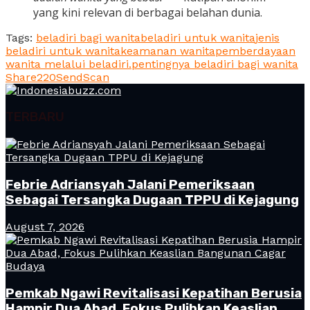
yang kini relevan di berbagai belahan dunia.
Tags:
beladiri bagi wanita
beladiri untuk wanita
jenis
beladiri untuk wanita
keamanan wanita
pemberdayaan
wanita melalui beladiri.
pentingnya beladiri bagi wanita
Share
220
Send
Scan
TERBARU
Febrie Adriansyah Jalani Pemeriksaan
Sebagai Tersangka Dugaan TPPU di Kejagung
August 7, 2026
Pemkab Ngawi Revitalisasi Kepatihan Berusia
Hampir Dua Abad, Fokus Pulihkan Keaslian