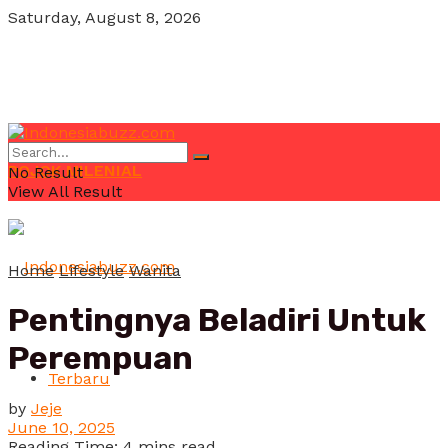
Saturday, August 8, 2026
POJOK MILENIAL
No Result
View All Result
Home
Lifestyle
Wanita
Pentingnya Beladiri Untuk
Perempuan
Terbaru
by
Jeje
June 10, 2025
Reading Time: 4 mins read