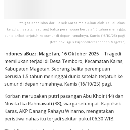
Petugas Kepolisian dari Polsek Karas melakukan olah TKP di lokasi
kejadian, setelah seorang balita perempuan berusia 1,5 tahun meninggal
dunia akibat terjatuh ke sumur di depan rumahnya, Kamis (16/10/25) pagi.
(foto dok. Agus Pujiono/Koresponden Magetan)
IndonesiaBuzz: Magetan, 16 Oktober 2025 –
Tragedi
memilukan terjadi di Desa Temboro, Kecamatan Karas,
Kabupaten Magetan. Seorang balita perempuan
berusia 1,5 tahun meninggal dunia setelah terjatuh ke
sumur di depan rumahnya, Kamis (16/10/25) pagi.
Korban merupakan putri pasangan Abu Khoir (44) dan
Nuvita Ika Rahmawati (38), warga setempat. Kapolsek
Karas, AKP Danang Rahayu Winarno, mengatakan
peristiwa nahas itu terjadi sekitar pukul 06.30 WIB.