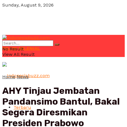
Sunday, August 9, 2026
POJOK MILENIAL
No Result
View All Result
Home
News
AHY Tinjau Jembatan
Pandansimo Bantul, Bakal
Terbaru
Segera Diresmikan
Presiden Prabowo