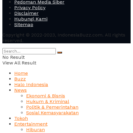
Pedoman Media Siber
Privacy Policy
Disclaimer
Hubungi Kami
Sitemap
Copyright © 2022-2023, IndonesiaBuzz.com. All rights
reserved.
No Result
View All Result
Home
Buzz
Halo Indonesia
News
Ekonomi & Bisnis
Hukum & Kriminal
Politik & Pemerintahan
Sosial Kemasyarakatan
Tokoh
Entertainment
Hiburan