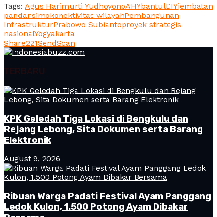
Tags:
Agus Harimurti Yudhoyono
AHY
bantul
DIY
jembatan
pandansimo
konektivitas wilayah
Pembangunan
Infrastruktur
Prabowo Subianto
proyek strategis
nasional
Yogyakarta
Share
221
Send
Scan
TERBARU
KPK Geledah Tiga Lokasi di Bengkulu dan
Rejang Lebong, Sita Dokumen serta Barang
Elektronik
August 9, 2026
Ribuan Warga Padati Festival Ayam Panggang
Ledok Kulon, 1.500 Potong Ayam Dibakar