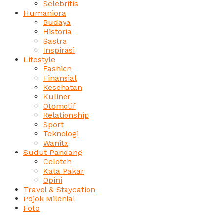
Selebritis
Humaniora
Budaya
Historia
Sastra
Inspirasi
Lifestyle
Fashion
Finansial
Kesehatan
Kuliner
Otomotif
Relationship
Sport
Teknologi
Wanita
Sudut Pandang
Celoteh
Kata Pakar
Opini
Travel & Staycation
Pojok Milenial
Foto