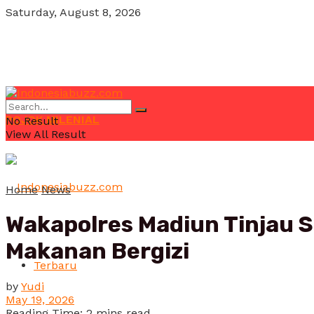
Saturday, August 8, 2026
POJOK MILENIAL
No Result
View All Result
Home
News
Wakapolres Madiun Tinjau S
Makanan Bergizi
Terbaru
by
Yudi
May 19, 2026
Reading Time: 2 mins read