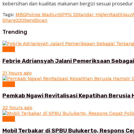
kebersihan dan kualitas makanan bergizi sesuai prosedur 
Tags:
MBG
Polres Madiun
SPPG 2
Standar Higienitas
tinjau
W
Share
220
Send
Scan
Trending
News
Febrie Adriansyah Jalani Pemeriksaan Sebaga
21 hours ago
News
Pemkab Ngawi Revitalisasi Kepatihan Berusia 
22 hours ago
News
Mobil Terbakar di SPBU Bulukerto, Respons Ce