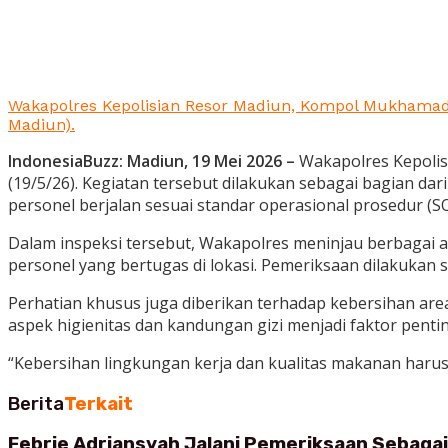
Wakapolres Kepolisian Resor Madiun, Kompol Mukhamad L
Madiun).
IndonesiaBuzz: Madiun, 19 Mei 2026 –
Wakapolres Kepolis
(19/5/26). Kegiatan tersebut dilakukan sebagai bagian da
personel berjalan sesuai standar operasional prosedur (SO
Dalam inspeksi tersebut, Wakapolres meninjau berbagai as
personel yang bertugas di lokasi. Pemeriksaan dilakukan 
Perhatian khusus juga diberikan terhadap kebersihan ar
aspek higienitas dan kandungan gizi menjadi faktor penti
“Kebersihan lingkungan kerja dan kualitas makanan harus 
Berita
Terkait
Febrie Adriansyah Jalani Pemeriksaan Sebaga