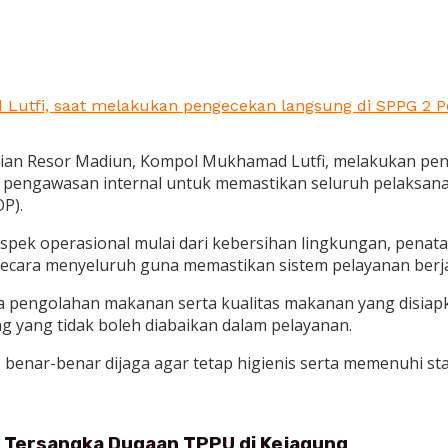
utfi, saat melakukan pengecekan langsung di SPPG 2 Polr
ian Resor Madiun, Kompol Mukhamad Lutfi, melakukan peng
ri pengawasan internal untuk memastikan seluruh pelaksana
P).
pek operasional mulai dari kebersihan lingkungan, penataan
secara menyeluruh guna memastikan sistem pelayanan berjal
ea pengolahan makanan serta kualitas makanan yang disia
ng yang tidak boleh diabaikan dalam pelayanan.
benar-benar dijaga agar tetap higienis serta memenuhi sta
i Tersangka Dugaan TPPU di Kejagung