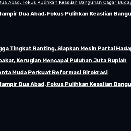
Hampir Dua Abad, Fokus Pulihkan Keaslian Ban
gga Tingkat Ranting, Siapkan Mesin Partai Hada
akar, Kerugian Mencapai Puluhan Juta Rupiah
enta Muda Perkuat Reformasi Birokrasi
Hampir Dua Abad, Fokus Pulihkan Keaslian Ban