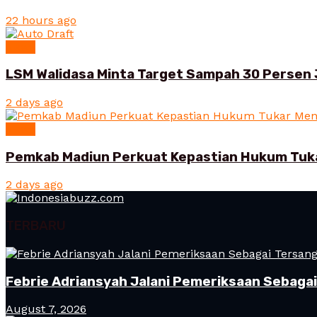
22 hours ago
News
LSM Walidasa Minta Target Sampah 30 Persen 
2 days ago
News
Pemkab Madiun Perkuat Kepastian Hukum Tuk
2 days ago
TERBARU
Febrie Adriansyah Jalani Pemeriksaan Sebaga
August 7, 2026