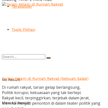
Terpopuler
Topik Pilihan
Tarian Kelam di Rumah Rakyat (Sebuah Sajak)
No Result
Di rumah rakyat, tarian gelap berlangsung,
Politik korupsi, kekuasaan yang tak bertepi.
Rakyat kecil, terpinggirkan, terjebak dalam jerat,
Mereka menjadi penonton di dalam teater politik yang
View All Result