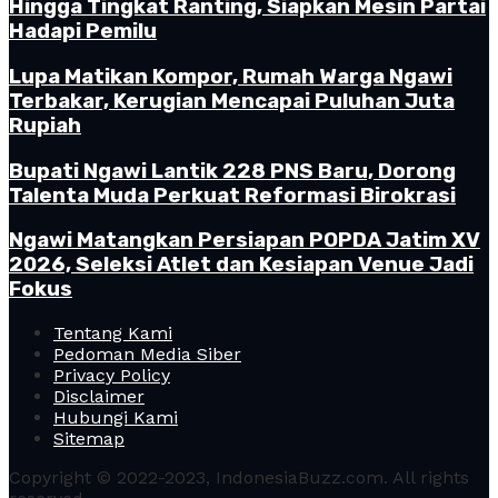
Hingga Tingkat Ranting, Siapkan Mesin Partai
Hadapi Pemilu
Lupa Matikan Kompor, Rumah Warga Ngawi
Terbakar, Kerugian Mencapai Puluhan Juta
Rupiah
Bupati Ngawi Lantik 228 PNS Baru, Dorong
Talenta Muda Perkuat Reformasi Birokrasi
Ngawi Matangkan Persiapan POPDA Jatim XV
2026, Seleksi Atlet dan Kesiapan Venue Jadi
Fokus
Tentang Kami
Pedoman Media Siber
Privacy Policy
Disclaimer
Hubungi Kami
Sitemap
Copyright © 2022-2023, IndonesiaBuzz.com. All rights