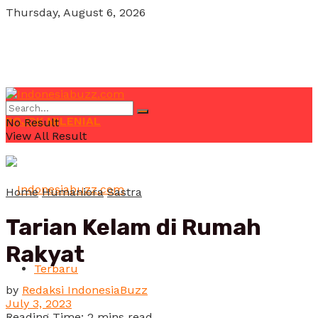
Thursday, August 6, 2026
POJOK MILENIAL
No Result
View All Result
Home
Humaniora
Sastra
Tarian Kelam di Rumah
Rakyat
Terbaru
by
Redaksi IndonesiaBuzz
July 3, 2023
Reading Time: 2 mins read