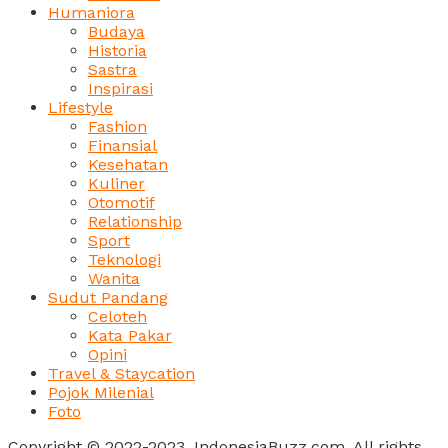
Humaniora
Budaya
Historia
Sastra
Inspirasi
Lifestyle
Fashion
Finansial
Kesehatan
Kuliner
Otomotif
Relationship
Sport
Teknologi
Wanita
Sudut Pandang
Celoteh
Kata Pakar
Opini
Travel & Staycation
Pojok Milenial
Foto
Copyright © 2022-2023, IndonesiaBuzz.com. All rights