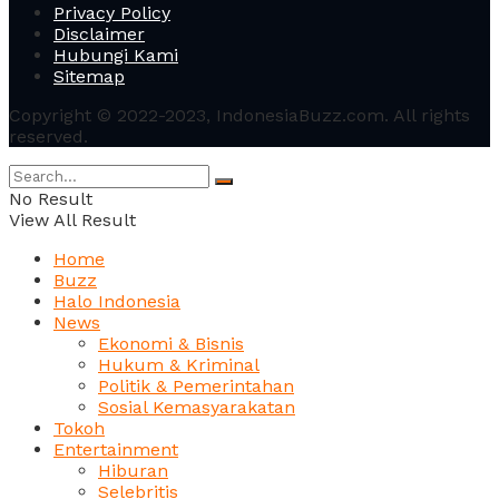
Privacy Policy
Disclaimer
Hubungi Kami
Sitemap
Copyright © 2022-2023, IndonesiaBuzz.com. All rights
reserved.
No Result
View All Result
Home
Buzz
Halo Indonesia
News
Ekonomi & Bisnis
Hukum & Kriminal
Politik & Pemerintahan
Sosial Kemasyarakatan
Tokoh
Entertainment
Hiburan
Selebritis