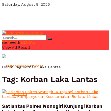
Saturday, August 8, 2026
POJOK MILENIAL
No Result
View All Result
Home
Tag
Korban Laka Lantas
Tag:
Korban Laka Lantas
Terbaru
Satlantas Polres Wonogiri Kunjungi Korban