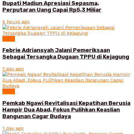
Bupati Madiun Apresiasi Sepasma,
Perputaran Uang Capai Rp5,3 Miliar
6 hours ago
News
Febrie Adriansyah Jalani Pemeriksaan
Sebagai Tersangka Dugaan TPPU di Kejagung
1 day ago
News
Pemkab Ngawi Revitalisasi Kepatihan Berusia
Hampir Dua Abad, Fokus Pulihkan Keaslian
Bangunan Cagar Budaya
1 day ago