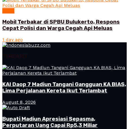
News
Mobil Terbakar di SPBU Bulukerto, Respons
Cepat Polisi dan Warga Cegah Api Meluas
1 day ago
TERBARU
KAI Daop 7 Madiun Tangani Gangguan KA BIAS,
Lima Perjalanan Kereta Ikut Terlambat
August 8, 2026
Bupati Madiun Apresiasi Sepasma,
Perputaran Uang Capai Rp5,3 Miliar