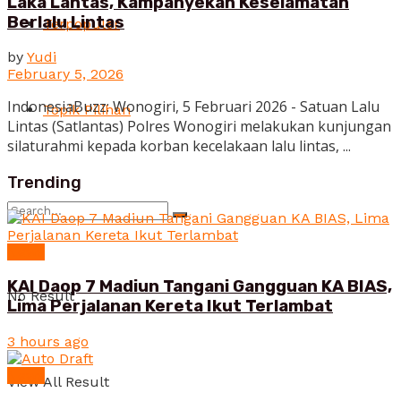
Laka Lantas, Kampanyekan Keselamatan
Berlalu Lintas
Terpopuler
by
Yudi
February 5, 2026
IndonesiaBuzz: Wonogiri, 5 Februari 2026 - Satuan Lalu
Topik Pilihan
Lintas (Satlantas) Polres Wonogiri melakukan kunjungan
silaturahmi kepada korban kecelakaan lalu lintas, ...
Trending
News
KAI Daop 7 Madiun Tangani Gangguan KA BIAS,
No Result
Lima Perjalanan Kereta Ikut Terlambat
3 hours ago
News
View All Result