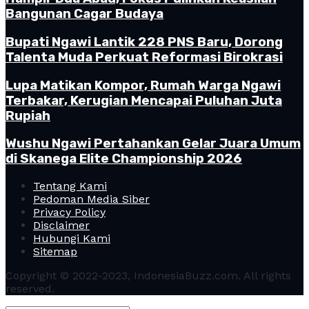
Bangunan Cagar Budaya
Bupati Ngawi Lantik 228 PNS Baru, Dorong
Talenta Muda Perkuat Reformasi Birokrasi
Lupa Matikan Kompor, Rumah Warga Ngawi
Terbakar, Kerugian Mencapai Puluhan Juta
Rupiah
Wushu Ngawi Pertahankan Gelar Juara Umum
di Skanega Elite Championship 2026
Tentang Kami
Pedoman Media Siber
Privacy Policy
Disclaimer
Hubungi Kami
Sitemap
Copyright © 2022-2023, IndonesiaBuzz.com. All rights
reserved.