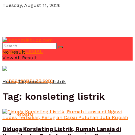
Tuesday, August 11, 2026
POJOK MILENIAL
No Result
View All Result
Home
Tag
konsleting listrik
Tag:
konsleting listrik
Terbaru
Diduga Korsleting Listrik, Rumah Lansia di