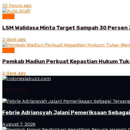
22 hours ago
News
LSM Walidasa Minta Target Sampah 30 Persen 
2 days ago
News
Pemkab Madiun Perkuat Kepastian Hukum Tuk
2 days ago
TERBARU
Febrie Adriansyah Jalani Pemeriksaan Sebaga
August 7, 2026