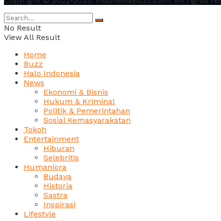
Copyright © 2022-2023, IndonesiaBuzz.com. All rights re
No Result
View All Result
Home
Buzz
Halo Indonesia
News
Ekonomi & Bisnis
Hukum & Kriminal
Politik & Pemerintahan
Sosial Kemasyarakatan
Tokoh
Entertainment
Hiburan
Selebritis
Humaniora
Budaya
Historia
Sastra
Inspirasi
Lifestyle