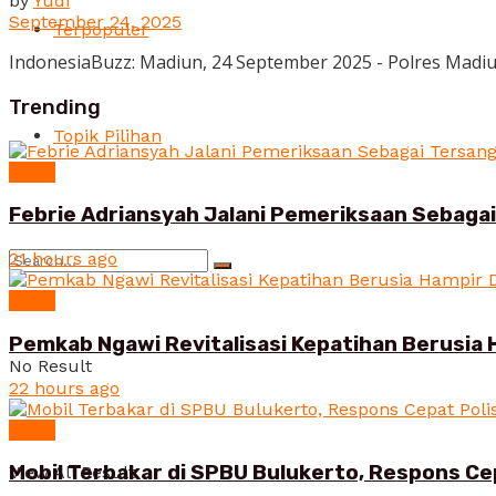
by
Yudi
September 24, 2025
Terpopuler
IndonesiaBuzz: Madiun, 24 September 2025 - Polres Madiu
Trending
Topik Pilihan
News
Febrie Adriansyah Jalani Pemeriksaan Sebaga
21 hours ago
News
Pemkab Ngawi Revitalisasi Kepatihan Berusia 
No Result
22 hours ago
News
Mobil Terbakar di SPBU Bulukerto, Respons Ce
View All Result