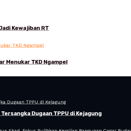
Jadi Kewajiban RT
ar Menukar TKD Ngampel
i Tersangka Dugaan TPPU di Kejagung