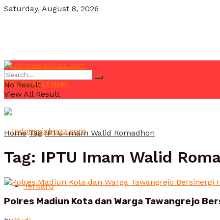
Saturday, August 8, 2026
POJOK MILENIAL
No Result
View All Result
Home
Tag
IPTU Imam Walid Romadhon
Tag:
IPTU Imam Walid Rom
Terbaru
Polres Madiun Kota dan Warga Tawangrejo Ber