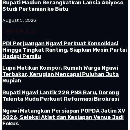
Bupati Madiun Berangkatkan Lansia Abiyoso
Studi Pertanian ke Batu
August 5, 2026
TERPOPULER
PDI Perjuangan Ngawi Perkuat Konsolidasi
Hingga Tingkat Ranting, Siapkan Mesin Partai
Hadapi Pemilu
Lupa Matikan Kompor, Rumah Warga Ngawi
Terbakar, Kerugian Mencapai Puluhan Juta
Rupiah
Bupati Ngawi Lantik 228 PNS Baru, Dorong
Talenta Muda Perkuat Reformasi Birokrasi
Ngawi Matangkan Persiapan POPDA Jatim XV
2026, Seleksi Atlet dan Kesiapan Venue Jadi
Fokus