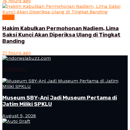
16 hours ago
News
Hakim Kabulkan Permohonan Nadiem, Lima
Saksi Kunci Akan Diperiksa Ulang di Tingkat
Banding
21 hours ago
TERBARU
Museum SBY-Ani Jadi Museum Pertama di
Jatim Miliki SPKLU
August 5, 2026