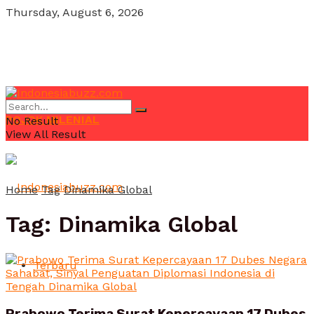
Thursday, August 6, 2026
POJOK MILENIAL
No Result
View All Result
Home
Tag
Dinamika Global
Tag:
Dinamika Global
Terbaru
Prabowo Terima Surat Kepercayaan 17 Dubes