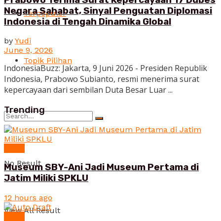
Negara Sahabat, Sinyal Penguatan Diplomasi
Terpopuler
Indonesia di Tengah Dinamika Global
by
Yudi
June 9, 2026
Topik Pilihan
IndonesiaBuzz: Jakarta, 9 Juni 2026 - Presiden Republik
Indonesia, Prabowo Subianto, resmi menerima surat
kepercayaan dari sembilan Duta Besar Luar ...
Trending
News
No Result
Museum SBY-Ani Jadi Museum Pertama di
Jatim Miliki SPKLU
12 hours ago
View All Result
News