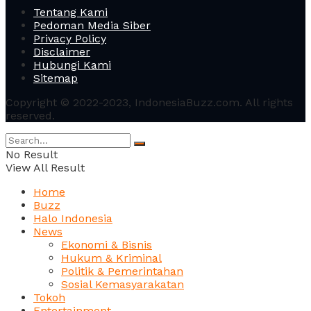
Tentang Kami
Pedoman Media Siber
Privacy Policy
Disclaimer
Hubungi Kami
Sitemap
Copyright © 2022-2023, IndonesiaBuzz.com. All rights
reserved.
No Result
View All Result
Home
Buzz
Halo Indonesia
News
Ekonomi & Bisnis
Hukum & Kriminal
Politik & Pemerintahan
Sosial Kemasyarakatan
Tokoh
Entertainment