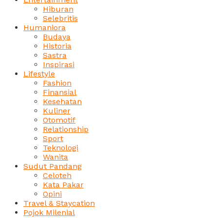
Hiburan
Selebritis
Humaniora
Budaya
Historia
Sastra
Inspirasi
Lifestyle
Fashion
Finansial
Kesehatan
Kuliner
Otomotif
Relationship
Sport
Teknologi
Wanita
Sudut Pandang
Celoteh
Kata Pakar
Opini
Travel & Staycation
Pojok Milenial