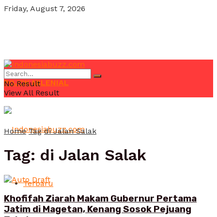
Friday, August 7, 2026
POJOK MILENIAL
No Result
View All Result
Home
Tag
di Jalan Salak
Tag:
di Jalan Salak
Terbaru
Khofifah Ziarah Makam Gubernur Pertama
Jatim di Magetan, Kenang Sosok Pejuang