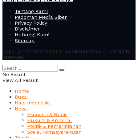
Tentang Kami
Pedoman Media Siber
Privacy Policy
Disclaimer
Hubungi Kami
Sitemap
Copyright © 2022-2023, IndonesiaBuzz.com. All rights
reserved.
No Result
View All Result
Home
Buzz
Halo Indonesia
News
Ekonomi & Bisnis
Hukum & Kriminal
Politik & Pemerintahan
Sosial Kemasyarakatan
Tokoh