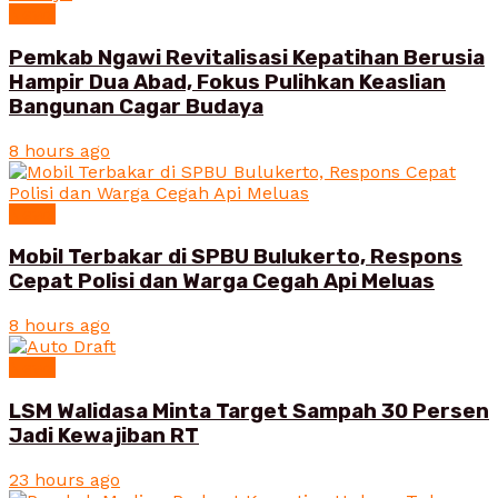
News
Pemkab Ngawi Revitalisasi Kepatihan Berusia
Hampir Dua Abad, Fokus Pulihkan Keaslian
Bangunan Cagar Budaya
8 hours ago
News
Mobil Terbakar di SPBU Bulukerto, Respons
Cepat Polisi dan Warga Cegah Api Meluas
8 hours ago
News
LSM Walidasa Minta Target Sampah 30 Persen
Jadi Kewajiban RT
23 hours ago