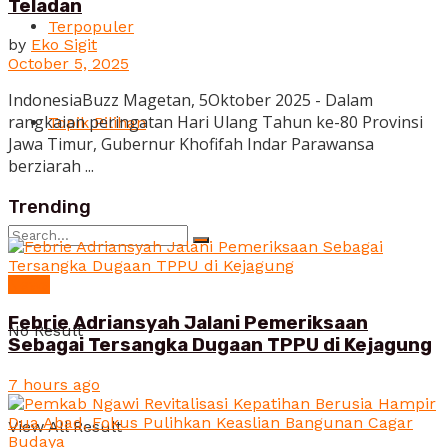
Teladan
Terpopuler
by
Eko Sigit
October 5, 2025
IndonesiaBuzz Magetan, 5Oktober 2025 - Dalam
rangkaian peringatan Hari Ulang Tahun ke-80 Provinsi
Topik Pilihan
Jawa Timur, Gubernur Khofifah Indar Parawansa
berziarah ...
Trending
News
Febrie Adriansyah Jalani Pemeriksaan
No Result
Sebagai Tersangka Dugaan TPPU di Kejagung
7 hours ago
View All Result