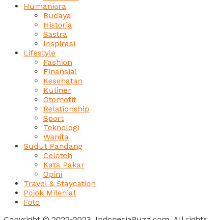
Humaniora
Budaya
Historia
Sastra
Inspirasi
Lifestyle
Fashion
Finansial
Kesehatan
Kuliner
Otomotif
Relationship
Sport
Teknologi
Wanita
Sudut Pandang
Celoteh
Kata Pakar
Opini
Travel & Staycation
Pojok Milenial
Foto
Copyright © 2022-2023, IndonesiaBuzz.com. All rights