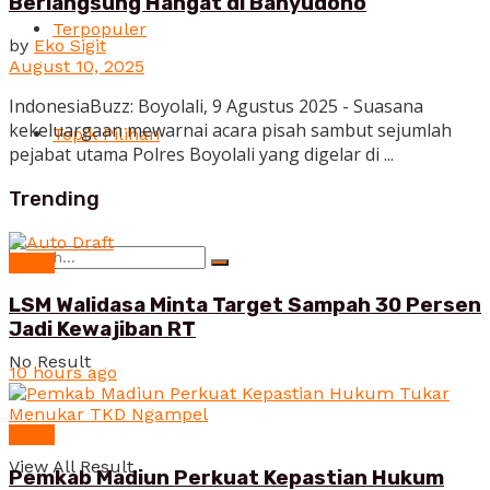
Berlangsung Hangat di Banyudono
Terpopuler
by
Eko Sigit
August 10, 2025
IndonesiaBuzz: Boyolali, 9 Agustus 2025 - Suasana
kekeluargaan mewarnai acara pisah sambut sejumlah
Topik Pilihan
pejabat utama Polres Boyolali yang digelar di ...
Trending
News
LSM Walidasa Minta Target Sampah 30 Persen
Jadi Kewajiban RT
No Result
10 hours ago
News
View All Result
Pemkab Madiun Perkuat Kepastian Hukum