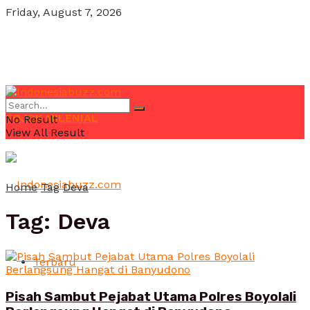
Friday, August 7, 2026
POJOK MILENIAL
No Result
View All Result
Home
Tag
Deva
Tag:
Deva
Terbaru
Pisah Sambut Pejabat Utama Polres Boyolali