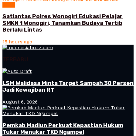
News
Satlantas Polres Wonogiri Edukasi Pelajar
SMKN 1 Wonogiri, Tanamkan Budaya Tertib
Berlalu Lintas
15 hours ago
TERBARU
LSM Walidasa Minta Target Sampah 30 Persen
Jadi Kewajiban RT
August 6, 2026
Pemkab Madiun Perkuat Kepastian Hukum
Tukar Menukar TKD Ngampel