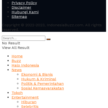
Privacy Policy
Disclaimer
Hubungi Kami
Sitemap
Copyright © 2022-2023, IndonesiaBuzz.com. All rights
reserved.
No Result
View All Result
Home
Buzz
Halo Indonesia
News
Ekonomi & Bisnis
Hukum & Kriminal
Politik & Pemerintahan
Sosial Kemasyarakatan
Tokoh
Entertainment
Hiburan
Selebritis