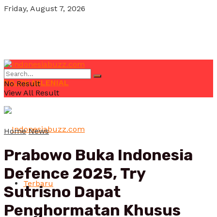
Friday, August 7, 2026
POJOK MILENIAL
No Result
View All Result
Home
News
Prabowo Buka Indonesia
Defence 2025, Try
Terbaru
Sutrisno Dapat
Penghormatan Khusus