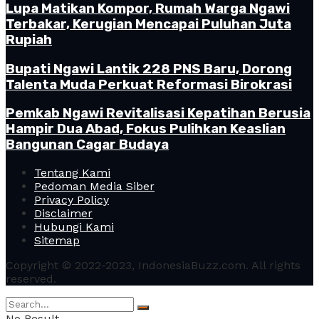
Lupa Matikan Kompor, Rumah Warga Ngawi
Terbakar, Kerugian Mencapai Puluhan Juta
Rupiah
Bupati Ngawi Lantik 228 PNS Baru, Dorong
Talenta Muda Perkuat Reformasi Birokrasi
Pemkab Ngawi Revitalisasi Kepatihan Berusia
Hampir Dua Abad, Fokus Pulihkan Keaslian
Bangunan Cagar Budaya
Tentang Kami
Pedoman Media Siber
Privacy Policy
Disclaimer
Hubungi Kami
Sitemap
Copyright © 2022-2023, IndonesiaBuzz.com. All rights
reserved.
No Result