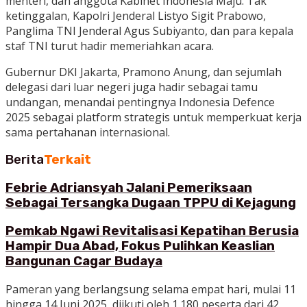
menteri, dan anggota Kabinet Indonesia Maju. Tak
ketinggalan, Kapolri Jenderal Listyo Sigit Prabowo,
Panglima TNI Jenderal Agus Subiyanto, dan para kepala
staf TNI turut hadir memeriahkan acara.
Gubernur DKI Jakarta, Pramono Anung, dan sejumlah
delegasi dari luar negeri juga hadir sebagai tamu
undangan, menandai pentingnya Indonesia Defence
2025 sebagai platform strategis untuk memperkuat kerja
sama pertahanan internasional.
Berita
Terkait
Febrie Adriansyah Jalani Pemeriksaan
Sebagai Tersangka Dugaan TPPU di Kejagung
Pemkab Ngawi Revitalisasi Kepatihan Berusia
Hampir Dua Abad, Fokus Pulihkan Keaslian
Bangunan Cagar Budaya
Pameran yang berlangsung selama empat hari, mulai 11
hingga 14 Juni 2025, diikuti oleh 1.180 peserta dari 42