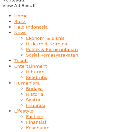
View All Result
Home
Buzz
Halo Indonesia
News
Ekonomi & Bisnis
Hukum & Kriminal
Politik & Pemerintahan
Sosial Kemasyarakatan
Tokoh
Entertainment
Hiburan
Selebritis
Humaniora
Budaya
Historia
Sastra
Inspirasi
Lifestyle
Fashion
Finansial
Kesehatan