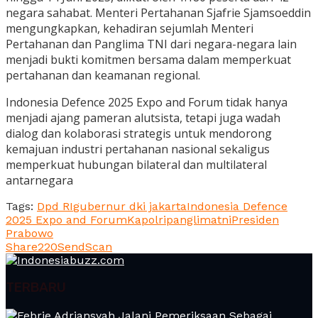
negara sahabat. Menteri Pertahanan Sjafrie Sjamsoeddin
mengungkapkan, kehadiran sejumlah Menteri
Pertahanan dan Panglima TNI dari negara-negara lain
menjadi bukti komitmen bersama dalam memperkuat
pertahanan dan keamanan regional.
Indonesia Defence 2025 Expo and Forum tidak hanya
menjadi ajang pameran alutsista, tetapi juga wadah
dialog dan kolaborasi strategis untuk mendorong
kemajuan industri pertahanan nasional sekaligus
memperkuat hubungan bilateral dan multilateral
antarnegara
Tags:
Dpd RI
gubernur dki jakarta
Indonesia Defence
2025 Expo and Forum
Kapolri
panglimatni
Presiden
Prabowo
Share
220
Send
Scan
TERBARU