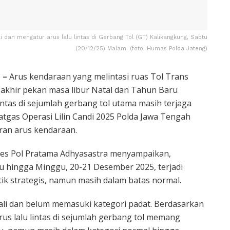
 dan mengatur arus lalu lintas di Gerbang Tol (GT) Kalikangkung, Sabtu
(20/12/25) Malam. (foto: Humas Polda Jateng)
 –
Arus kendaraan yang melintasi ruas Tol Trans
akhir pekan masa libur Natal dan Tahun Baru
lintas di sejumlah gerbang tol utama masih terjaga
tgas Operasi Lilin Candi 2025 Polda Jawa Tengah
ran arus kendaraan.
bes Pol Pratama Adhyasastra menyampaikan,
u hingga Minggu, 20-21 Desember 2025, terjadi
ik strategis, namun masih dalam batas normal.
li dan belum memasuki kategori padat. Berdasarkan
arus lalu lintas di sejumlah gerbang tol memang