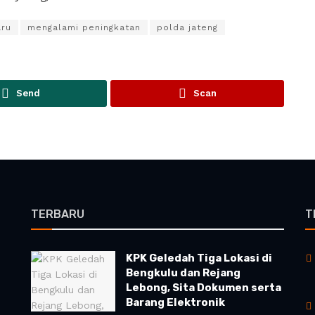
aru
mengalami peningkatan
polda jateng
Send
Scan
TERBARU
T
KPK Geledah Tiga Lokasi di
Bengkulu dan Rejang
Lebong, Sita Dokumen serta
Barang Elektronik