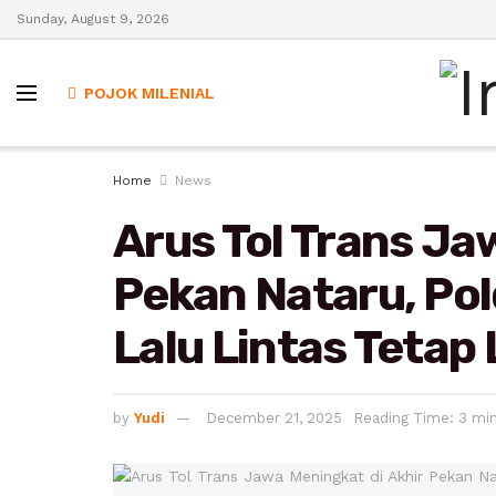
Sunday, August 9, 2026
POJOK MILENIAL
Home
News
Arus Tol Trans Ja
Pekan Nataru, Po
Lalu Lintas Tetap
by
Yudi
December 21, 2025
Reading Time: 3 mi