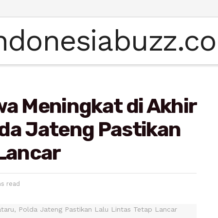
wa Meningkat di Akhir
lda Jateng Pastikan
 Lancar
ns read