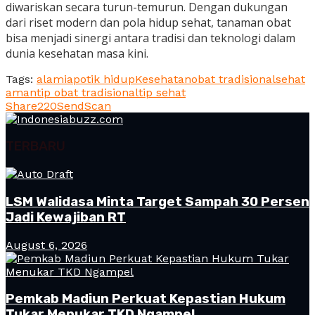
diwariskan secara turun-temurun. Dengan dukungan
dari riset modern dan pola hidup sehat, tanaman obat
bisa menjadi sinergi antara tradisi dan teknologi dalam
dunia kesehatan masa kini.
Tags:
alami
apotik hidup
Kesehatan
obat tradisional
sehat
aman
tip obat tradisional
tip sehat
Share
220
Send
Scan
TERBARU
LSM Walidasa Minta Target Sampah 30 Persen
Jadi Kewajiban RT
August 6, 2026
Pemkab Madiun Perkuat Kepastian Hukum
Tukar Menukar TKD Ngampel