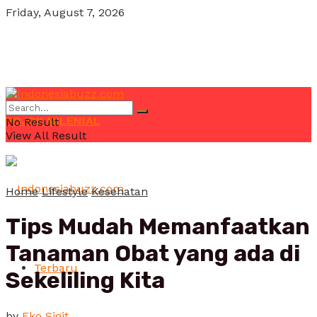
Friday, August 7, 2026
POJOK MILENIAL
No Result
View All Result
Home
Lifestyle
Kesehatan
Tips Mudah Memanfaatkan
Tanaman Obat yang ada di
Terbaru
Sekeliling Kita
by
Eko Sigit