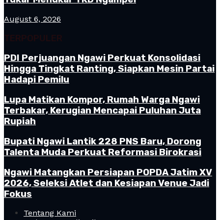
August 6, 2026
TERPOPULER
PDI Perjuangan Ngawi Perkuat Konsolidasi
Hingga Tingkat Ranting, Siapkan Mesin Partai
Hadapi Pemilu
Lupa Matikan Kompor, Rumah Warga Ngawi
Terbakar, Kerugian Mencapai Puluhan Juta
Rupiah
Bupati Ngawi Lantik 228 PNS Baru, Dorong
Talenta Muda Perkuat Reformasi Birokrasi
Ngawi Matangkan Persiapan POPDA Jatim XV
2026, Seleksi Atlet dan Kesiapan Venue Jadi
Fokus
Tentang Kami