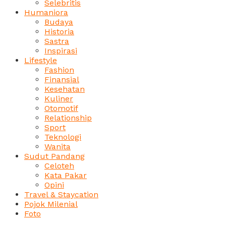
Selebritis
Humaniora
Budaya
Historia
Sastra
Inspirasi
Lifestyle
Fashion
Finansial
Kesehatan
Kuliner
Otomotif
Relationship
Sport
Teknologi
Wanita
Sudut Pandang
Celoteh
Kata Pakar
Opini
Travel & Staycation
Pojok Milenial
Foto