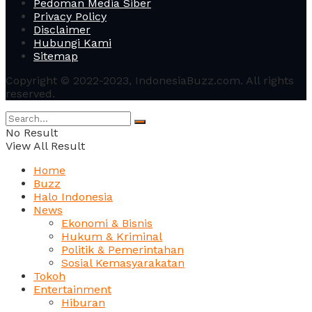
Pedoman Media Siber
Privacy Policy
Disclaimer
Hubungi Kami
Sitemap
Copyright © 2022-2023, IndonesiaBuzz.com. All rights
reserved.
No Result
View All Result
Home
Buzz
Halo Indonesia
News
Ekonomi & Bisnis
Hukum & Kriminal
Politik & Pemerintahan
Sosial Kemasyarakatan
Tokoh
Entertainment
Hiburan