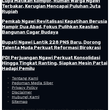
Lupa Matikan Kompor, Rumah Warga Ngawi
Terbakar, Kerugian Mencapai Puluhan Juta
Rupiah
Pemkab Ngawi Revitalisasi Kepatihan Berusia
Hampir Dua Abad, Fokus Pulihkan Keaslian
Bangunan Cagar Budaya
Bupati Ngawi Lantik 228 PNS Baru, Dorong
Talenta Muda Perkuat Reformasi Birokrasi
PDI Perjuangan Ngawi Perkuat Konsolidasi
Hingga Tingkat Ranting, Siapkan Mesin Partai
Hadapi Pemilu
Tentang Kami
Pedoman Media Siber
Privacy Policy
Disclaimer
Hubungi Kami
Sitemap