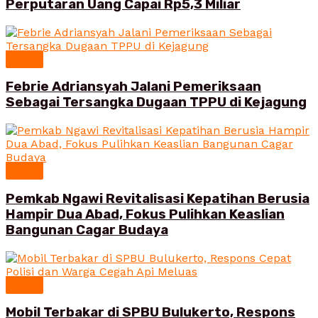
Perputaran Uang Capai Rp5,3 Miliar
News
Febrie Adriansyah Jalani Pemeriksaan
Sebagai Tersangka Dugaan TPPU di Kejagung
News
Pemkab Ngawi Revitalisasi Kepatihan Berusia
Hampir Dua Abad, Fokus Pulihkan Keaslian
Bangunan Cagar Budaya
News
Mobil Terbakar di SPBU Bulukerto, Respons