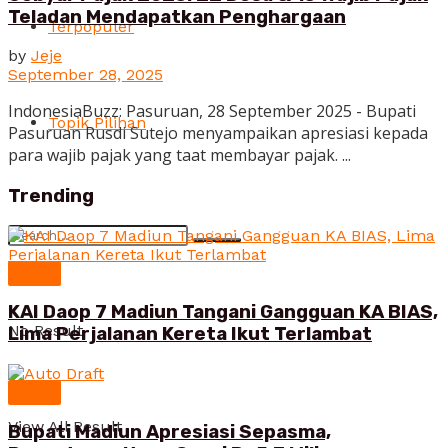
Teladan Mendapatkan Penghargaan
Terpopuler
by
Jeje
September 28, 2025
IndonesiaBuzz: Pasuruan, 28 September 2025 - Bupati
Topik Pilihan
Pasuruan Rusdi Sutejo menyampaikan apresiasi kepada
para wajib pajak yang taat membayar pajak. ...
Trending
News
KAI Daop 7 Madiun Tangani Gangguan KA BIAS,
No Result
Lima Perjalanan Kereta Ikut Terlambat
News
View All Result
Bupati Madiun Apresiasi Sepasma,