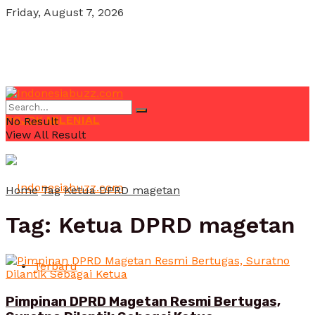
Friday, August 7, 2026
POJOK MILENIAL
No Result
View All Result
Home
Tag
Ketua DPRD magetan
Tag:
Ketua DPRD magetan
Terbaru
Pimpinan DPRD Magetan Resmi Bertugas,