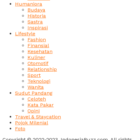
Humaniora
Budaya
Historia
Sastra
Inspirasi
Lifestyle
Fashion
Finansial
Kesehatan
Kuliner
Otomotif
Relationship
Sport
Teknologi
Wanita
Sudut Pandang
Celoteh
Kata Pakar
Opini
Travel & Staycation
Pojok Milenial
Foto
Copyright © 2022-2023, IndonesiaBuzz.com. All rights