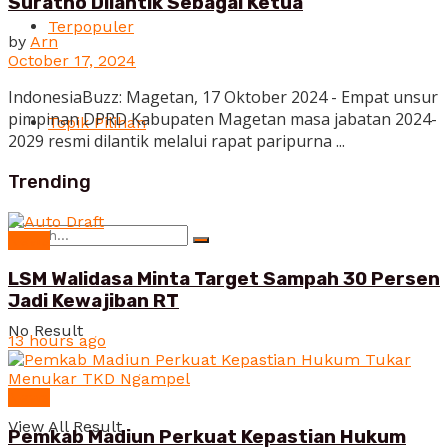
Suratno Dilantik Sebagai Ketua
Terpopuler
by
Arn
October 17, 2024
IndonesiaBuzz: Magetan, 17 Oktober 2024 - Empat unsur
pimpinan DPRD Kabupaten Magetan masa jabatan 2024-
Topik Pilihan
2029 resmi dilantik melalui rapat paripurna ...
Trending
News
LSM Walidasa Minta Target Sampah 30 Persen
Jadi Kewajiban RT
No Result
13 hours ago
News
View All Result
Pemkab Madiun Perkuat Kepastian Hukum