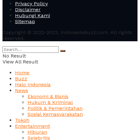
Privacy Policy
Disclaimer
Hubungi Kami
Sitemap
Copyright © 2022-2023, IndonesiaBuzz.com. All rights
reserved.
No Result
View All Result
Home
Buzz
Halo Indonesia
News
Ekonomi & Bisnis
Hukum & Kriminal
Politik & Pemerintahan
Sosial Kemasyarakatan
Tokoh
Entertainment
Hiburan
Selebritis