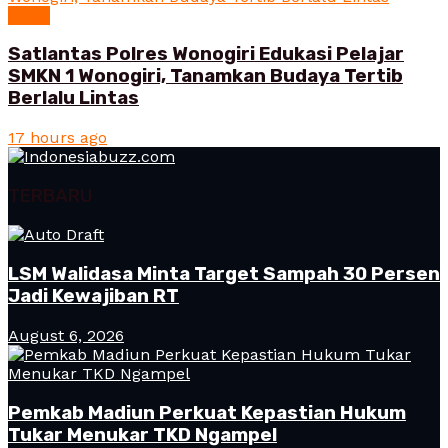
News
Satlantas Polres Wonogiri Edukasi Pelajar
SMKN 1 Wonogiri, Tanamkan Budaya Tertib
Berlalu Lintas
17 hours ago
TERBARU
LSM Walidasa Minta Target Sampah 30 Persen
Jadi Kewajiban RT
August 6, 2026
Pemkab Madiun Perkuat Kepastian Hukum
Tukar Menukar TKD Ngampel