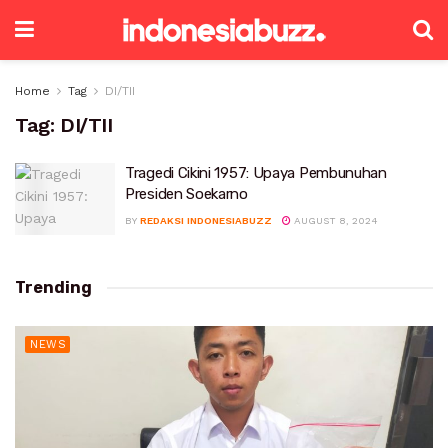
Home
Tag
DI/TII
Tag:
DI/TII
Tragedi Cikini 1957: Upaya Pembunuhan
Presiden Soekarno
BY
REDAKSI INDONESIABUZZ
AUGUST 8, 2024
Trending
NEWS