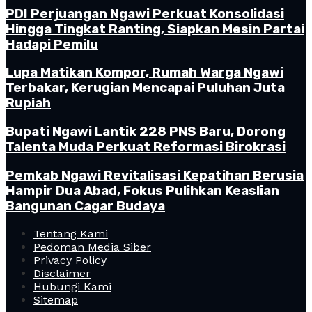
PDI Perjuangan Ngawi Perkuat Konsolidasi
Hingga Tingkat Ranting, Siapkan Mesin Partai
Hadapi Pemilu
Lupa Matikan Kompor, Rumah Warga Ngawi
Terbakar, Kerugian Mencapai Puluhan Juta
Rupiah
Bupati Ngawi Lantik 228 PNS Baru, Dorong
Talenta Muda Perkuat Reformasi Birokrasi
Pemkab Ngawi Revitalisasi Kepatihan Berusia
Hampir Dua Abad, Fokus Pulihkan Keaslian
Bangunan Cagar Budaya
Tentang Kami
Pedoman Media Siber
Privacy Policy
Disclaimer
Hubungi Kami
Sitemap