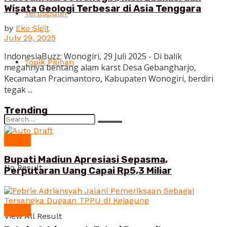
Wisata Geologi Terbesar di Asia Tenggara
Terpopuler
by
Eko Sigit
July 29, 2025
IndonesiaBuzz: Wonogiri, 29 Juli 2025 - Di balik
Topik Pilihan
megahnya bentang alam karst Desa Gebangharjo,
Kecamatan Pracimantoro, Kabupaten Wonogiri, berdiri
tegak ...
Trending
News
Bupati Madiun Apresiasi Sepasma,
No Result
Perputaran Uang Capai Rp5,3 Miliar
News
View All Result