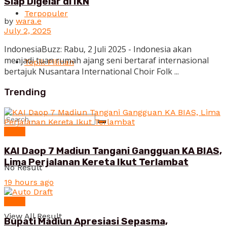
Siap Digelar di IKN
Terpopuler
by
wara.e
July 2, 2025
IndonesiaBuzz: Rabu, 2 Juli 2025 - Indonesia akan
menjadi tuan rumah ajang seni bertaraf internasional
Topik Pilihan
bertajuk Nusantara International Choir Folk ...
Trending
News
KAI Daop 7 Madiun Tangani Gangguan KA BIAS,
Lima Perjalanan Kereta Ikut Terlambat
No Result
19 hours ago
News
View All Result
Bupati Madiun Apresiasi Sepasma,