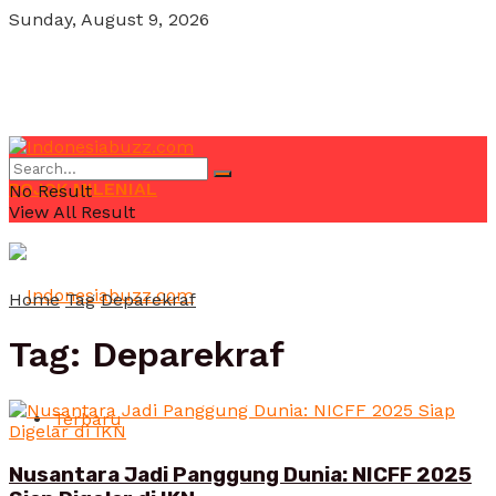
Sunday, August 9, 2026
POJOK MILENIAL
No Result
View All Result
Home
Tag
Deparekraf
Tag:
Deparekraf
Terbaru
Nusantara Jadi Panggung Dunia: NICFF 2025