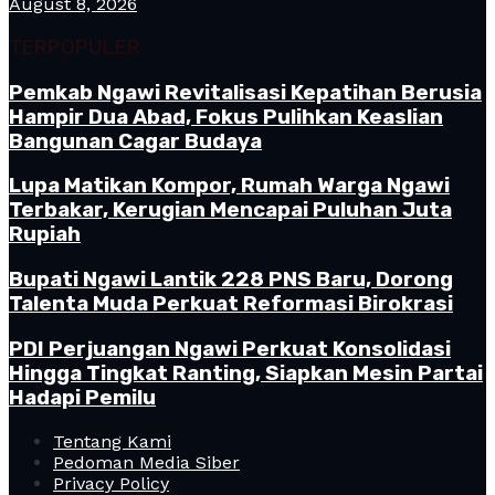
August 8, 2026
TERPOPULER
Pemkab Ngawi Revitalisasi Kepatihan Berusia
Hampir Dua Abad, Fokus Pulihkan Keaslian
Bangunan Cagar Budaya
Lupa Matikan Kompor, Rumah Warga Ngawi
Terbakar, Kerugian Mencapai Puluhan Juta
Rupiah
Bupati Ngawi Lantik 228 PNS Baru, Dorong
Talenta Muda Perkuat Reformasi Birokrasi
PDI Perjuangan Ngawi Perkuat Konsolidasi
Hingga Tingkat Ranting, Siapkan Mesin Partai
Hadapi Pemilu
Tentang Kami
Pedoman Media Siber
Privacy Policy