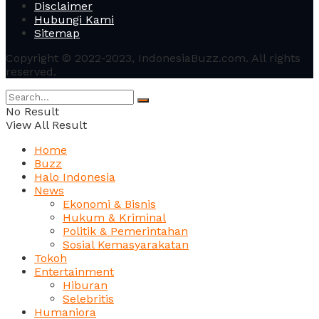
Disclaimer
Hubungi Kami
Sitemap
Copyright © 2022-2023, IndonesiaBuzz.com. All rights
reserved.
No Result
View All Result
Home
Buzz
Halo Indonesia
News
Ekonomi & Bisnis
Hukum & Kriminal
Politik & Pemerintahan
Sosial Kemasyarakatan
Tokoh
Entertainment
Hiburan
Selebritis
Humaniora