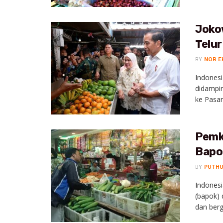
Joko
Telur
BY
NOR E
Indonesi
didampin
ke Pasar 
Pemk
Bapo
BY
PUTH
Indonesi
(bapok)
dan berge