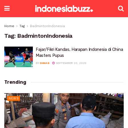
Home
Tag
BadmintonIndonesia
Tag:
BadmintonIndonesia
Fajar/Fikri Kandas, Harapan Indonesia di China
Masters Pupus
BY
DIMAS
SEPTEMBER 20, 2025
Trending
NEWS