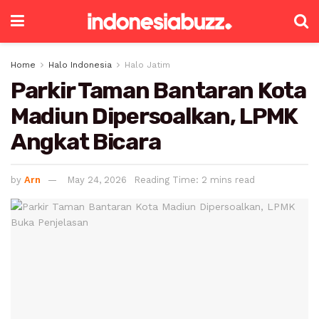
Home
Halo Indonesia
Halo Jatim
Parkir Taman Bantaran Kota
Madiun Dipersoalkan, LPMK
Angkat Bicara
by
Arn
May 24, 2026
Reading Time: 2 mins read