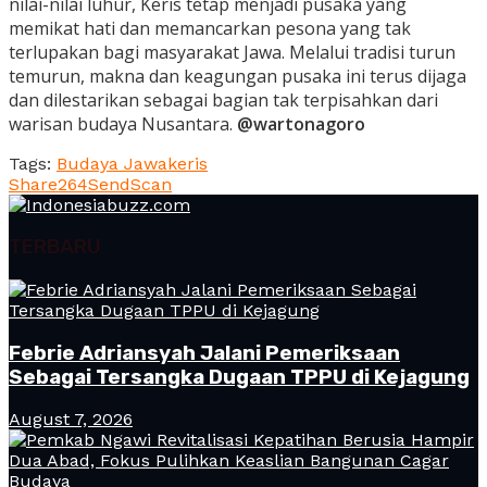
nilai-nilai luhur, Keris tetap menjadi pusaka yang
memikat hati dan memancarkan pesona yang tak
terlupakan bagi masyarakat Jawa. Melalui tradisi turun
temurun, makna dan keagungan pusaka ini terus dijaga
dan dilestarikan sebagai bagian tak terpisahkan dari
warisan budaya Nusantara.
@wartonagoro
Tags:
Budaya Jawa
keris
Share
264
Send
Scan
TERBARU
Febrie Adriansyah Jalani Pemeriksaan
Sebagai Tersangka Dugaan TPPU di Kejagung
August 7, 2026