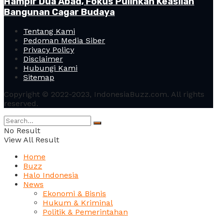
Hampir Dua Abad, Fokus Pulihkan Keaslian
Bangunan Cagar Budaya
Tentang Kami
Pedoman Media Siber
Privacy Policy
Disclaimer
Hubungi Kami
Sitemap
Copyright © 2022-2023, IndonesiaBuzz.com. All rights
reserved.
No Result
View All Result
Home
Buzz
Halo Indonesia
News
Ekonomi & Bisnis
Hukum & Kriminal
Politik & Pemerintahan