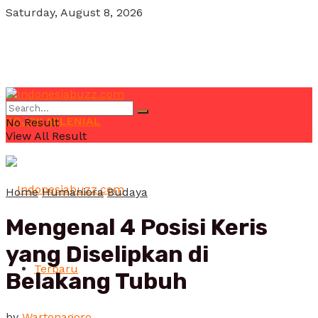
Saturday, August 8, 2026
POJOK MILENIAL
No Result
View All Result
Home
Humaniora
Budaya
Mengenal 4 Posisi Keris
yang Diselipkan di
Terbaru
Belakang Tubuh
by
Wartonagoro