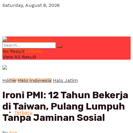
Saturday, August 8, 2026
POJOK MILENIAL
No Result
View All Result
Home
Halo Indonesia
Halo Jatim
Ironi PMI: 12 Tahun Bekerja
di Taiwan, Pulang Lumpuh
Terbaru
Tanpa Jaminan Sosial
by
Arn