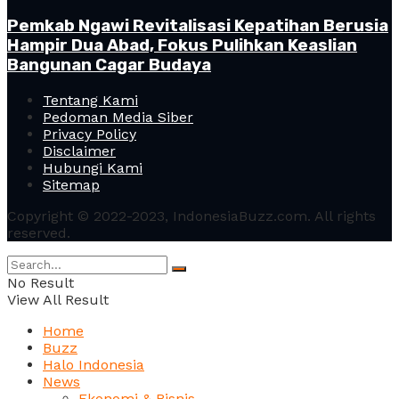
Pemkab Ngawi Revitalisasi Kepatihan Berusia
Hampir Dua Abad, Fokus Pulihkan Keaslian
Bangunan Cagar Budaya
Tentang Kami
Pedoman Media Siber
Privacy Policy
Disclaimer
Hubungi Kami
Sitemap
Copyright © 2022-2023, IndonesiaBuzz.com. All rights
reserved.
No Result
View All Result
Home
Buzz
Halo Indonesia
News
Ekonomi & Bisnis