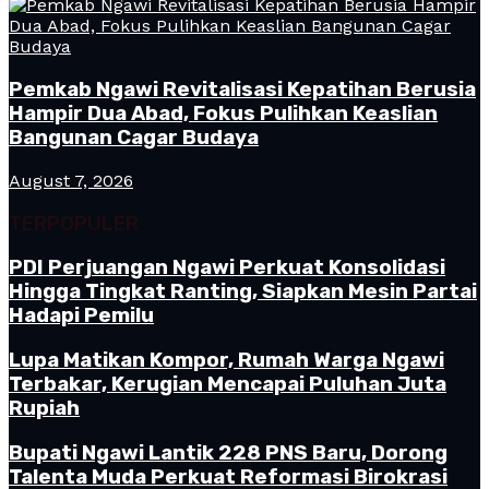
Pemkab Ngawi Revitalisasi Kepatihan Berusia
Hampir Dua Abad, Fokus Pulihkan Keaslian
Bangunan Cagar Budaya
August 7, 2026
TERPOPULER
PDI Perjuangan Ngawi Perkuat Konsolidasi
Hingga Tingkat Ranting, Siapkan Mesin Partai
Hadapi Pemilu
Lupa Matikan Kompor, Rumah Warga Ngawi
Terbakar, Kerugian Mencapai Puluhan Juta
Rupiah
Bupati Ngawi Lantik 228 PNS Baru, Dorong
Talenta Muda Perkuat Reformasi Birokrasi