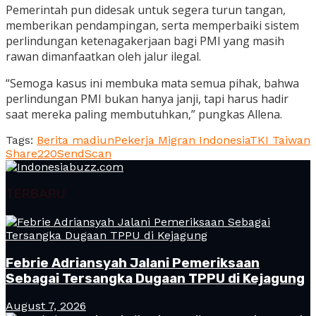
Pemerintah pun didesak untuk segera turun tangan,
memberikan pendampingan, serta memperbaiki sistem
perlindungan ketenagakerjaan bagi PMI yang masih
rawan dimanfaatkan oleh jalur ilegal.
“Semoga kasus ini membuka mata semua pihak, bahwa
perlindungan PMI bukan hanya janji, tapi harus hadir
saat mereka paling membutuhkan,” pungkas Allena.
Tags:
Berita madiun
Pekerja Migran Indonesia
TKI Taiwan
Share
220
Send
Scan
TERBARU
Febrie Adriansyah Jalani Pemeriksaan
Sebagai Tersangka Dugaan TPPU di Kejagung
August 7, 2026