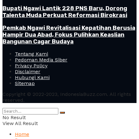
Bupati Ngawi Lantik 228 PNS Baru, Dorong
Talenta Muda Perkuat Reformasi Birokrasi
Pemkab Ngawi Revitalisasi Kepatihan Berusia
Hampir Dua Abad, Fokus Pulihkan Keaslian
Bangunan Cagar Budaya
Tentang Kami
Pedoman Media Siber
Privacy Policy
Disclaimer
Hubungi Kami
Sitemap
Copyright © 2022-2023, IndonesiaBuzz.com. All rights
reserved.
No Result
View All Result
Home