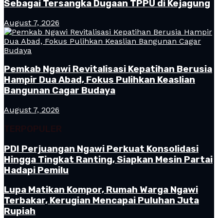
Sebagai Tersangka Dugaan TPPU di Kejagung
August 7, 2026
Pemkab Ngawi Revitalisasi Kepatihan Berusia
Hampir Dua Abad, Fokus Pulihkan Keaslian
Bangunan Cagar Budaya
August 7, 2026
TERPOPULER
PDI Perjuangan Ngawi Perkuat Konsolidasi
Hingga Tingkat Ranting, Siapkan Mesin Partai
Hadapi Pemilu
Lupa Matikan Kompor, Rumah Warga Ngawi
Terbakar, Kerugian Mencapai Puluhan Juta
Rupiah