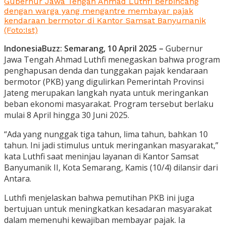
Gubernur Jawa Tengah Ahmad Luthfi berbincang
dengan warga yang mengantre membayar pajak
kendaraan bermotor di Kantor Samsat Banyumanik
(Foto:Ist)
IndonesiaBuzz: Semarang, 10 April 2025 –
Gubernur
Jawa Tengah Ahmad Luthfi menegaskan bahwa program
penghapusan denda dan tunggakan pajak kendaraan
bermotor (PKB) yang digulirkan Pemerintah Provinsi
Jateng merupakan langkah nyata untuk meringankan
beban ekonomi masyarakat. Program tersebut berlaku
mulai 8 April hingga 30 Juni 2025.
“Ada yang nunggak tiga tahun, lima tahun, bahkan 10
tahun. Ini jadi stimulus untuk meringankan masyarakat,”
kata Luthfi saat meninjau layanan di Kantor Samsat
Banyumanik II, Kota Semarang, Kamis (10/4) dilansir dari
Antara.
Luthfi menjelaskan bahwa pemutihan PKB ini juga
bertujuan untuk meningkatkan kesadaran masyarakat
dalam memenuhi kewajiban membayar pajak. Ia