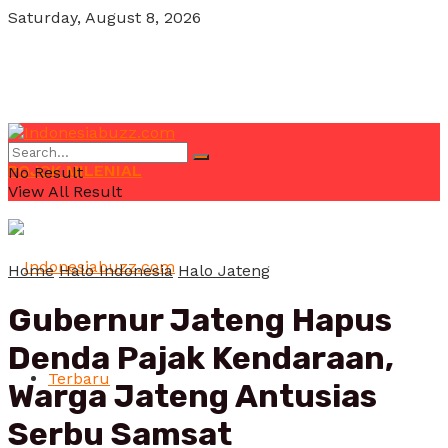
Saturday, August 8, 2026
POJOK MILENIAL
No Result
View All Result
Home
Halo Indonesia
Halo Jateng
Gubernur Jateng Hapus
Denda Pajak Kendaraan,
Terbaru
Warga Jateng Antusias
Serbu Samsat