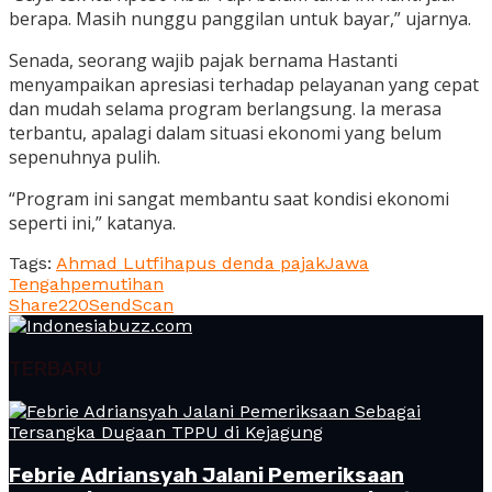
berapa. Masih nunggu panggilan untuk bayar,” ujarnya.
Senada, seorang wajib pajak bernama Hastanti
menyampaikan apresiasi terhadap pelayanan yang cepat
dan mudah selama program berlangsung. Ia merasa
terbantu, apalagi dalam situasi ekonomi yang belum
sepenuhnya pulih.
“Program ini sangat membantu saat kondisi ekonomi
seperti ini,” katanya.
Tags:
Ahmad Lutfi
hapus denda pajak
Jawa
Tengah
pemutihan
Share
220
Send
Scan
TERBARU
Febrie Adriansyah Jalani Pemeriksaan