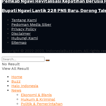
Pemkab Ngawi Revitalisasi Kepatihan Berusia 
Bupati Ngawi Lantik 228 PNS Baru, Dorong Tal
Tentang Kami
Pedoman Media Siber
Privacy Policy
Disclaimer
Hubungi Kami
Sitemap
Copyright © 2022-2023, IndonesiaBuzz.com. All rights re
No Result
View All Result
Home
Buzz
Halo Indonesia
News
Ekonomi & Bisnis
Hukum & Kriminal
Politik & Pemerintahan