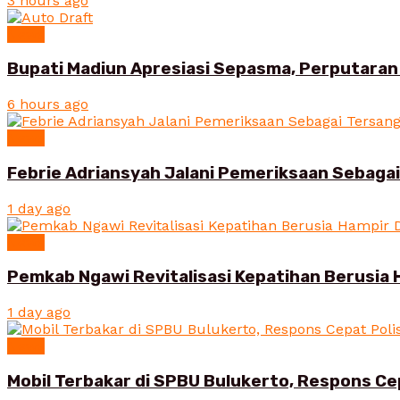
3 hours ago
News
Bupati Madiun Apresiasi Sepasma, Perputaran 
6 hours ago
News
Febrie Adriansyah Jalani Pemeriksaan Sebaga
1 day ago
News
Pemkab Ngawi Revitalisasi Kepatihan Berusia 
1 day ago
News
Mobil Terbakar di SPBU Bulukerto, Respons Ce