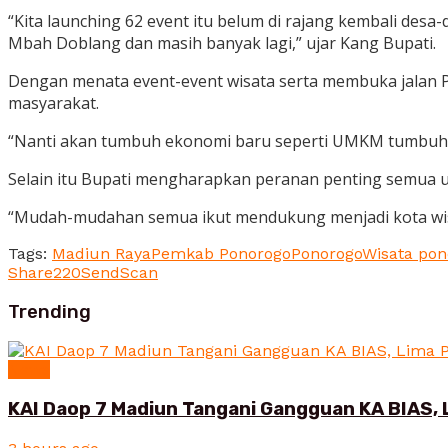
“Kita launching 62 event itu belum di rajang kembali desa
Mbah Doblang dan masih banyak lagi,” ujar Kang Bupati.
Dengan menata event-event wisata serta membuka jalan 
masyarakat.
“Nanti akan tumbuh ekonomi baru seperti UMKM tumbuh se
Selain itu Bupati mengharapkan peranan penting semua 
“Mudah-mudahan semua ikut mendukung menjadi kota wis
Tags:
Madiun Raya
Pemkab Ponorogo
Ponorogo
Wisata pon
Share
220
Send
Scan
Trending
News
KAI Daop 7 Madiun Tangani Gangguan KA BIAS, 