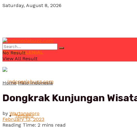
Saturday, August 8, 2026
POJOK MILENIAL
No Result
View All Result
Home
Halo Indonesia
Dongkrak Kunjungan Wisata
by
Wartonagoro
Terbaru
February 13, 2023
Reading Time: 2 mins read