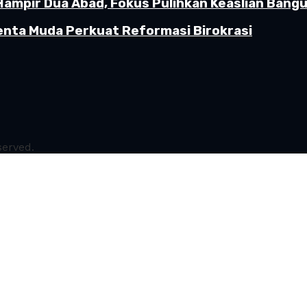
Hampir Dua Abad, Fokus Pulihkan Keaslian Ban
enta Muda Perkuat Reformasi Birokrasi
served.