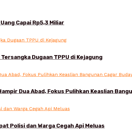
Uang Capai Rp5,3 Miliar
i Tersangka Dugaan TPPU di Kejagung
Hampir Dua Abad, Fokus Pulihkan Keaslian Ban
pat Polisi dan Warga Cegah Api Meluas