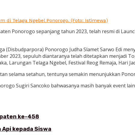
m di Telaga Ngebel Ponorogo. (Foto: Istimewa)
paten Ponorogo sepanjang tahun 2023, telah resmi di Lau
a (Disbudparpora) Ponorogo Judha Slamet Sarwo Edi menyam
ber 2023, sepuluh diantaranya telah ditetapkan menjadi Top 
ka, Larungan Telaga Ngebel, Festival Reog Remaja, Hari Jad
tan selama setahun, tentunya semakin menunjukkan Ponorog
orogo Sugiri Sancoko bahwasanya masih banyak event lain d
bupaten ke-458
 Api kepada Siswa