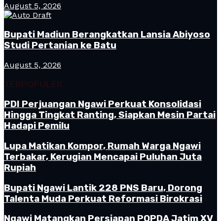
August 5, 2026
Bupati Madiun Berangkatkan Lansia Abiyoso
Studi Pertanian ke Batu
August 5, 2026
TERPOPULER
PDI Perjuangan Ngawi Perkuat Konsolidasi
Hingga Tingkat Ranting, Siapkan Mesin Partai
Hadapi Pemilu
Lupa Matikan Kompor, Rumah Warga Ngawi
Terbakar, Kerugian Mencapai Puluhan Juta
Rupiah
Bupati Ngawi Lantik 228 PNS Baru, Dorong
Talenta Muda Perkuat Reformasi Birokrasi
Ngawi Matangkan Persiapan POPDA Jatim XV