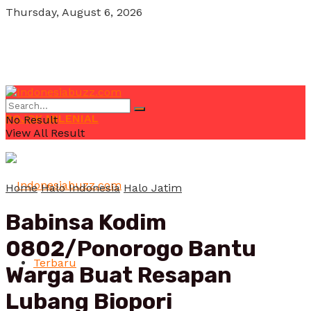
Thursday, August 6, 2026
POJOK MILENIAL
No Result
View All Result
Home
Halo Indonesia
Halo Jatim
Babinsa Kodim
0802/Ponorogo Bantu
Terbaru
Warga Buat Resapan
Lubang Biopori