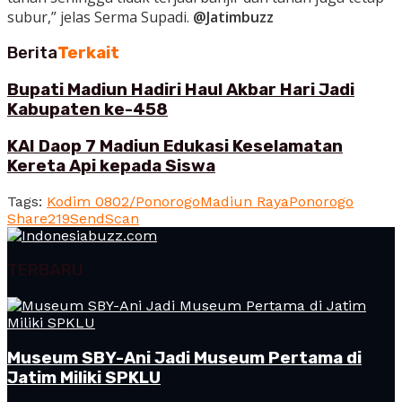
subur,” jelas Serma Supadi.
@Jatimbuzz
Berita
Terkait
Bupati Madiun Hadiri Haul Akbar Hari Jadi
Kabupaten ke-458
KAI Daop 7 Madiun Edukasi Keselamatan
Kereta Api kepada Siswa
Tags:
Kodim 0802/Ponorogo
Madiun Raya
Ponorogo
Share
219
Send
Scan
TERBARU
Museum SBY-Ani Jadi Museum Pertama di
Jatim Miliki SPKLU