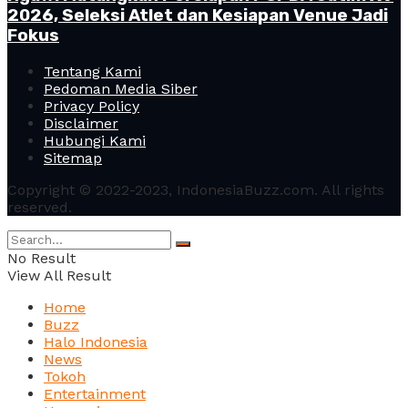
2026, Seleksi Atlet dan Kesiapan Venue Jadi
Fokus
Tentang Kami
Pedoman Media Siber
Privacy Policy
Disclaimer
Hubungi Kami
Sitemap
Copyright © 2022-2023, IndonesiaBuzz.com. All rights
reserved.
No Result
View All Result
Home
Buzz
Halo Indonesia
News
Tokoh
Entertainment