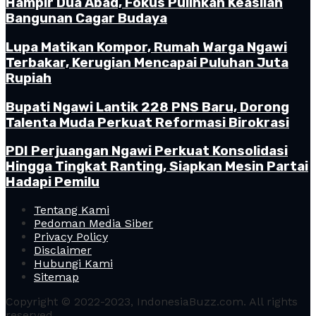
Hampir Dua Abad, Fokus Pulihkan Keaslian
Bangunan Cagar Budaya
Lupa Matikan Kompor, Rumah Warga Ngawi
Terbakar, Kerugian Mencapai Puluhan Juta
Rupiah
Bupati Ngawi Lantik 228 PNS Baru, Dorong
Talenta Muda Perkuat Reformasi Birokrasi
PDI Perjuangan Ngawi Perkuat Konsolidasi
Hingga Tingkat Ranting, Siapkan Mesin Partai
Hadapi Pemilu
Tentang Kami
Pedoman Media Siber
Privacy Policy
Disclaimer
Hubungi Kami
Sitemap
Copyright © 2022-2023, IndonesiaBuzz.com. All rights
reserved.