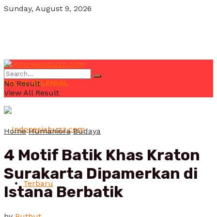
Sunday, August 9, 2026
POJOK MILENIAL
No Result
View All Result
Home
Humaniora
Budaya
4 Motif Batik Khas Kraton
Surakarta Dipamerkan di
Terbaru
Istana Berbatik
by
Puthut