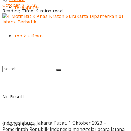
October 3, 2023
Terpopuler
Reading Time: 2 mins read
Topik Pilihan
No Result
Indonesiabuzz: Jakarta Pusat, 1 Oktober 2023 –
View All Result
Pemerintah Republik Indonesia menggelar acara Istana