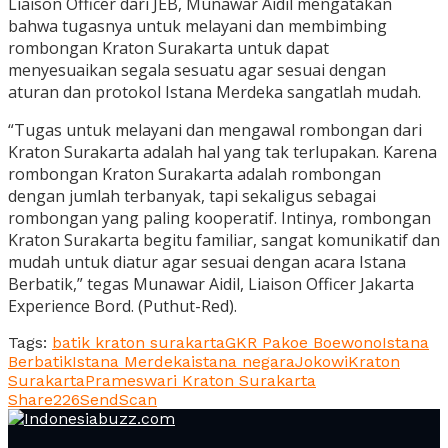
Liaison Officer dari JEB, Munawar Aidil mengatakan
bahwa tugasnya untuk melayani dan membimbing
rombongan Kraton Surakarta untuk dapat
menyesuaikan segala sesuatu agar sesuai dengan
aturan dan protokol Istana Merdeka sangatlah mudah.
“Tugas untuk melayani dan mengawal rombongan dari
Kraton Surakarta adalah hal yang tak terlupakan. Karena
rombongan Kraton Surakarta adalah rombongan
dengan jumlah terbanyak, tapi sekaligus sebagai
rombongan yang paling kooperatif. Intinya, rombongan
Kraton Surakarta begitu familiar, sangat komunikatif dan
mudah untuk diatur agar sesuai dengan acara Istana
Berbatik,” tegas Munawar Aidil, Liaison Officer Jakarta
Experience Bord. (Puthut-Red).
Tags:
batik kraton surakarta
GKR Pakoe Boewono
Istana
Berbatik
Istana Merdeka
istana negara
Jokowi
Kraton
Surakarta
Prameswari Kraton Surakarta
Share
226
Send
Scan